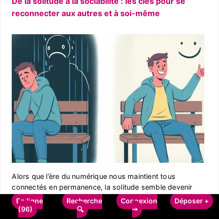
De la solitude à la sociabilité : les clés pour se
reconnecter aux autres et à soi-même
Alors que l’ère du numérique nous maintient tous
connectés en permanence, la solitude semble devenir
une réalité de plus en […]
En ligne
Recherche
Connexion
Déposer +
(96)
➙
🔍
Rédigé le 12 octobre 2023 par Frederic Cornet