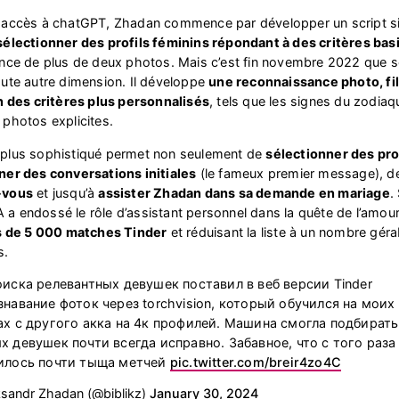
 accès à chatGPT, Zhadan commence par développer un script s
sélectionner des profils féminins répondant à des critères ba
nce de plus de deux photos. Mais c’est fin novembre 2022 que s
ute autre dimension. Il développe
une reconnaissance photo, fil
n des critères plus personnalisés
, tels que les signes du zodiaq
photos explicites.
plus sophistiqué permet non seulement de
sélectionner des pro
er des conversations initiales
(le fameux premier message), 
-vous
et jusqu’à
assister Zhadan dans sa demande en mariage
.
’IA a endossé le rôle d’assistant personnel dans la quête de l’amo
us de 5 000 matches Tinder
et réduisant la liste à un nombre géra
s.
оиска релевантных девушек поставил в веб версии Tinder
знавание фоток через torchvision, который обучился на моих
ах с другого акка на 4к профилей. Машина смогла подбирать
х девушек почти всегда исправно. Забавное, что с того раза
илось почти тыща метчей
pic.twitter.com/breir4zo4C
sandr Zhadan (@biblikz)
January 30, 2024