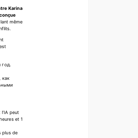
ntre Karina
conçue
llant même
flits.
nt
est
 год.
 как
льными
l’IA peut
heures et 1
e
s plus de