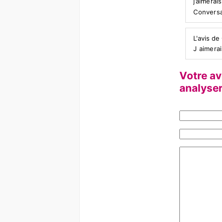
j’aimera
Conversa
L'avis de
J aimera
Votre avi
analyse