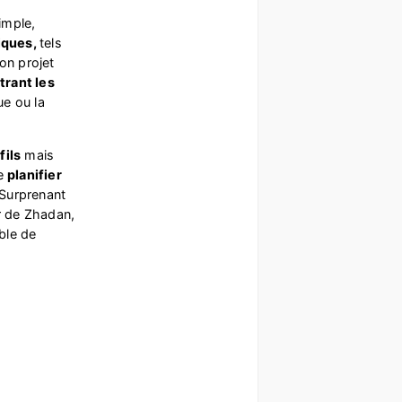
imple,
siques,
tels
on projet
trant les
ue ou la
fils
mais
de
planifier
 Surprenant
ur de Zhadan,
ble de