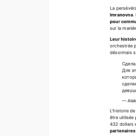
La persévéra
Imranovna
.
pour commun
sur la maniè
Leur histoi
orchestrée 
désormais su
Сдела
Для э
котор
сдела
девуш
— Alek
L’histoire d
être utilisé
432 dollars 
partenaires