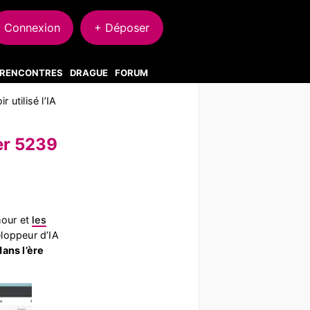
Connexion
+ Déposer
S RENCONTRES
DRAGUE
FORUM
r utilisé l’IA
ser 5239
mour et
les
eloppeur d’IA
ans l’ère