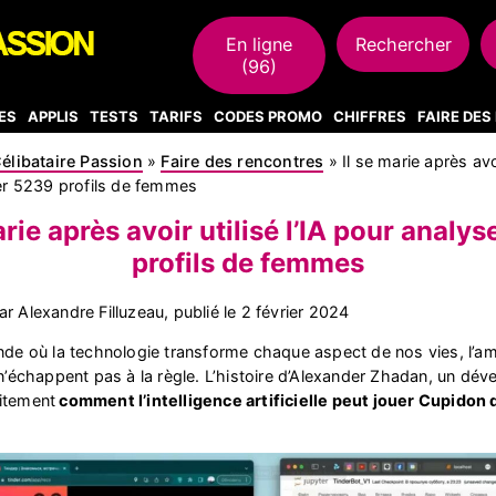
En ligne
Rechercher
(96)
ES
APPLIS
TESTS
TARIFS
CODES PROMO
CHIFFRES
FAIRE DE
élibataire Passion
»
Faire des rencontres
»
Il se marie après avoi
er 5239 profils de femmes
arie après avoir utilisé l’IA pour analy
profils de femmes
r Alexandre Filluzeau, publié le
2 février 2024
de où la technologie transforme chaque aspect de nos vies, l’a
’échappent pas à la règle. L’histoire d’Alexander Zhadan, un dév
aitement
comment l’intelligence artificielle peut jouer Cupidon d