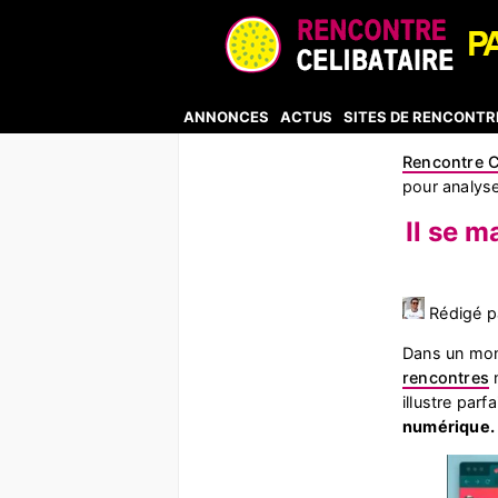
ANNONCES
ACTUS
SITES DE RENCONTR
Rencontre C
pour analys
Il se m
Rédigé pa
Dans un mon
rencontres
n
illustre parf
numérique.