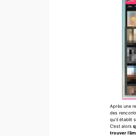
Après une re
des rencontr
qu’il établi
C’est alors
q
trouver l’â