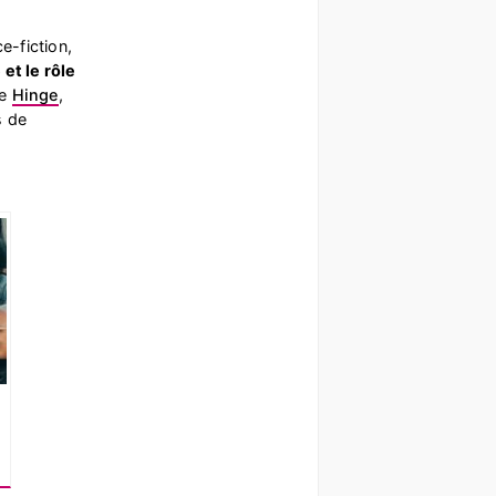
e-fiction,
 et le rôle
ue
Hinge
,
s de