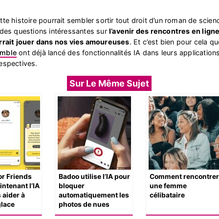
tte histoire pourrait sembler sortir tout droit d’un roman de scienc
 des questions intéressantes sur
l’avenir des rencontres en ligne
urrait jouer dans nos vies amoureuses
. Et c’est bien pour cela q
mble
ont déjà lancé des fonctionnalités IA dans leurs application
espectives.
Sur Le Même Sujet
r Friends
Badoo utilise l’IA pour
Comment rencontrer
intenant l’IA
bloquer
une femme
 aider à
automatiquement les
célibataire
glace
photos de nues