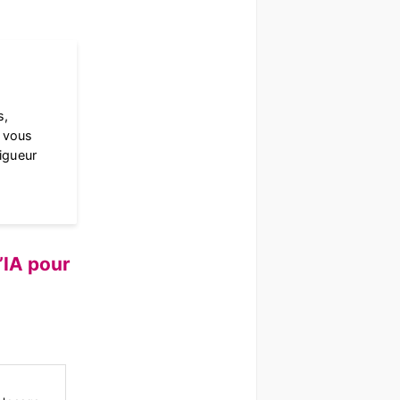
s,
à vous
rigueur
’IA pour