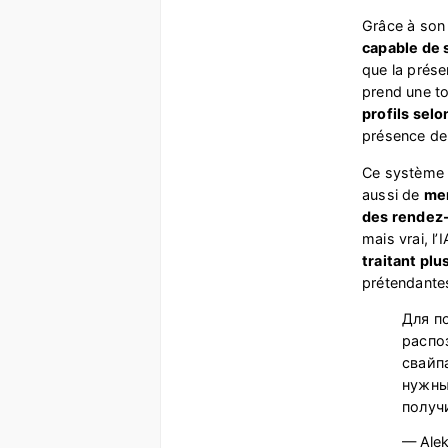
Grâce à son
capable de 
que la prése
prend une to
profils selo
présence de 
Ce système 
aussi de
men
des rendez
mais vrai, l
traitant pl
prétendante
Для п
распо
свайп
нужны
получ
— Alek