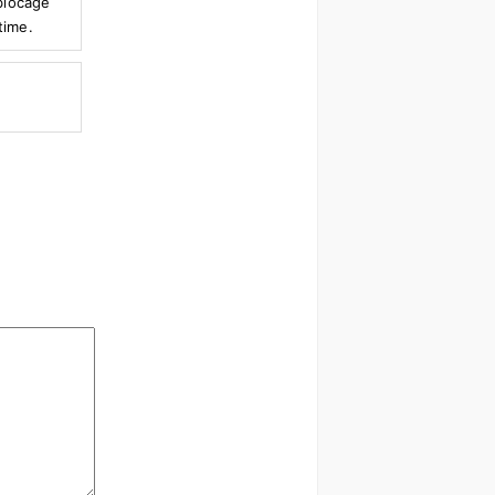
 blocage
time.