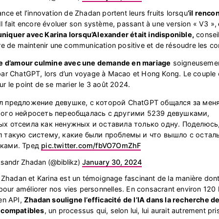
nce et l’innovation de Zhadan portent leurs fruits lorsqu
‘il renco
 Il fait encore évoluer son système, passant à une version « V3 »,
iquer avec Karina lorsqu’Alexander était indisponible,
consei
re de maintenir une communication positive et de résoudre les con
re d’amour culmine avec une demande en mariage
soigneuseme
par ChatGPT, lors d’un voyage à Macao et Hong Kong. Le couple 
r le point de se marier le 3 août 2024.
л предложение девушке, с которой ChatGPT общался за меня
того нейросеть переобщалась с другими 5239 девушками,
ых отсеила как ненужных и оставила только одну. Поделюсь,
л такую систему, какие были проблемы и что вышло с оста
ками. Тред
pic.twitter.com/fbVO7OmZhF
sandr Zhadan (@biblikz)
January 30, 2024
e Zhadan et Karina est un témoignage fascinant de la manière dont 
e pour améliorer nos vies personnelles. En consacrant environ 120 
en API,
Zhadan souligne l’efficacité de l’IA dans la recherche d
 compatibles
, un processus qui, selon lui, lui aurait autrement pri