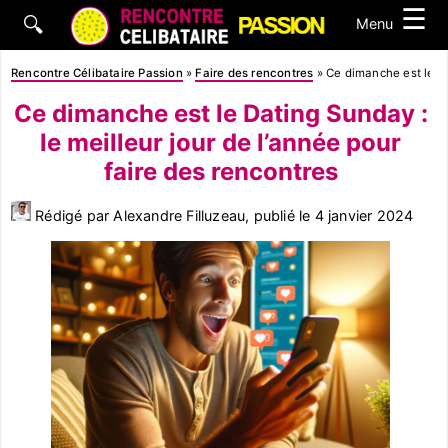
☰
🔍
Menu
Rencontre Célibataire Passion
»
Faire des rencontres
»
Ce dimanche est le Da
Ce dimanche est le Dating Sunday :
le meilleur jour de l’année pour
faire des rencontres
Rédigé par Alexandre Filluzeau, publié le
4 janvier 2024