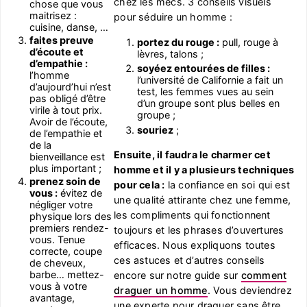
chez les mecs. 3 conseils visuels
chose que vous
maitrisez :
pour séduire un homme :
cuisine, danse, …
faites preuve
portez du rouge :
pull, rouge à
d’écoute et
lèvres, talons ;
d’empathie :
soyéez entourées de filles :
l’homme
l’université de Californie a fait un
d’aujourd’hui n’est
test, les femmes vues au sein
pas obligé d’être
d’un groupe sont plus belles en
virile à tout prix.
groupe ;
Avoir de l’écoute,
souriez
;
de l’empathie et
de la
Ensuite, il faudra le charmer cet
bienveillance est
plus important ;
homme et il y a plusieurs techniques
prenez soin de
pour cela :
la confiance en soi qui est
vous :
évitez de
une qualité attirante chez une femme,
négliger votre
les compliments qui fonctionnent
physique lors des
premiers rendez-
toujours et les phrases d’ouvertures
vous. Tenue
efficaces. Nous expliquons toutes
correcte, coupe
ces astuces et d’autres conseils
de cheveux,
barbe… mettez-
encore sur notre guide sur
comment
vous à votre
draguer un homme
. Vous deviendrez
avantage,
une experte pour draguer sans être