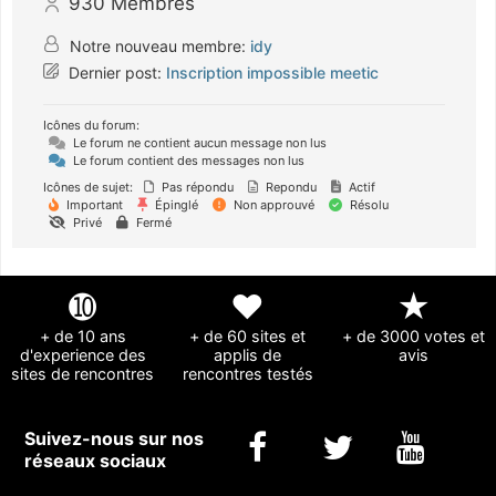
930
Membres
Notre nouveau membre:
idy
Dernier post:
Inscription impossible meetic
Icônes du forum:
Le forum ne contient aucun message non lus
Le forum contient des messages non lus
Icônes de sujet:
Pas répondu
Repondu
Actif
Important
Épinglé
Non approuvé
Résolu
Privé
Fermé
➓
❤
★
+ de 10 ans
+ de 60 sites et
+ de 3000 votes et
d'experience des
applis de
avis
sites de rencontres
rencontres testés
Suivez-nous sur nos
réseaux sociaux