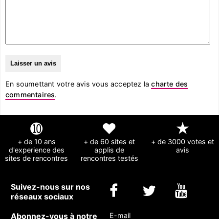
En soumettant votre avis vous acceptez la
charte des
commentaires
.
➓
❤
★
+ de 10 ans
+ de 60 sites et
+ de 3000 votes et
d'experience des
applis de
avis
sites de rencontres
rencontres testés
Suivez-nous sur nos
réseaux sociaux
Abonnez-vous à notre
E-mail