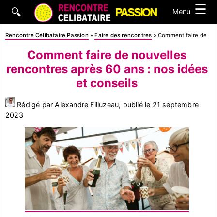
☰
🔍
Menu
Rencontre Célibataire Passion
»
Faire des rencontres
»
Comment faire de nouv
Comment faire de nouvelles
rencontres après 60 ans : nos idées
et conseils
Rédigé par Alexandre Filluzeau, publié le
21 septembre
2023