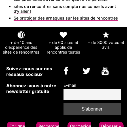
sites de rencontres sans compte nos conseils avant
d’y aller !
Se protéger des arnaques sur les sites de rencontres
➓
❤
★
+ de 10 ans
+ de 60 sites et
+ de 3000 votes et
d'experience des
applis de
avis
sites de rencontres
rencontres testés
Suivez-nous sur nos
réseaux sociaux
Abonnez-vous à notre
E-mail
newsletter gratuite
Copyright © 2011-2024 rencontrecelibataire-fr.com - Guide des sites de
rencontres
En ligne
Recherche
Connexion
Déposer +