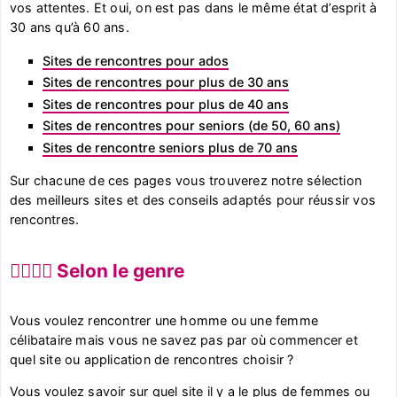
vos attentes. Et oui, on est pas dans le même état d’esprit à
30 ans qu’à 60 ans.
Sites de rencontres pour ados
Sites de rencontres pour plus de 30 ans
Sites de rencontres pour plus de 40 ans
Sites de rencontres pour seniors (de 50, 60 ans)
Sites de rencontre seniors plus de 70 ans
Sur chacune de ces pages vous trouverez notre sélection
des meilleurs sites et des conseils adaptés pour réussir vos
rencontres.
👨‍❤️‍💋‍👨 Selon le genre
Vous voulez rencontrer une homme ou une femme
célibataire mais vous ne savez pas par où commencer et
quel site ou application de rencontres choisir ?
Vous voulez savoir sur quel site il y a le plus de femmes ou