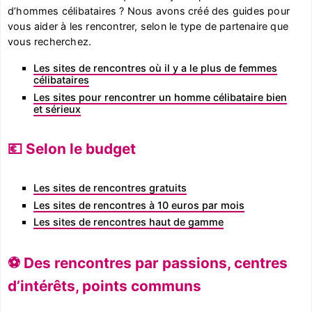
d’hommes célibataires ? Nous avons créé des guides pour
vous aider à les rencontrer, selon le type de partenaire que
vous recherchez.
Les sites de rencontres où il y a le plus de femmes
célibataires
Les sites pour rencontrer un homme célibataire bien
et sérieux
💶 Selon le budget
Les sites de rencontres gratuits
Les sites de rencontres à 10 euros par mois
Les sites de rencontres haut de gamme
⚽ Des rencontres par passions, centres
d’intérêts, points communs