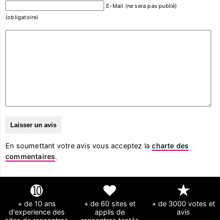
E-Mail (ne sera pas publié)
(obligatoire)
En soumettant votre avis vous acceptez la
charte des
commentaires
.
➓
❤
★
+ de 10 ans
+ de 60 sites et
+ de 3000 votes et
d'experience des
applis de
avis