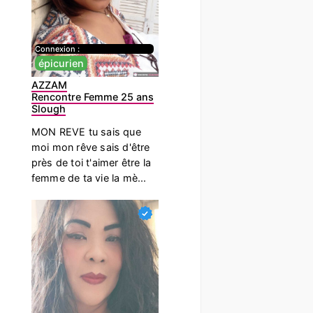
Connexion :
épicurien
AZZAM
Rencontre Femme 25 ans
Slough
MON REVE tu sais que
moi mon rêve sais d'être
près de toi t'aimer être la
femme de ta vie la mè...