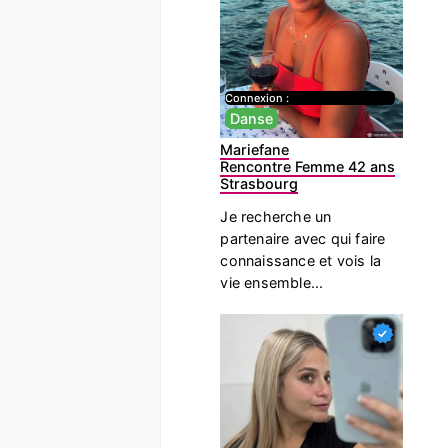
Connexion :
Danse
Mariefane
Rencontre Femme 42 ans
Strasbourg
Je recherche un
partenaire avec qui faire
connaissance et vois la
vie ensemble...