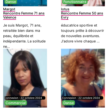
Danse
Fonctionnaire
Margot
lotus
Rencontre Femme 71 ans
Rencontre Femme 50 ans
Valence
Evry
Je suis Margot, 71 ans,
éducatrice sportive et
retraitée bien dans ma
toujours prête à découvrir
peau, équilibrée et
de nouvelles aventures.
indépendante. La solitude
J'adore vivre chaque ...
ne...
Connexion :
22 octobre 2024
Connexion :
22 octobre 2024
Commercial
Danse