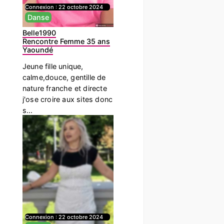
Connexion :
22 octobre 2024
Danse
Belle1990
Rencontre Femme 35 ans
Yaoundé
Jeune fille unique,
calme,douce, gentille de
nature franche et directe
j'ose croire aux sites donc
s...
Connexion :
22 octobre 2024