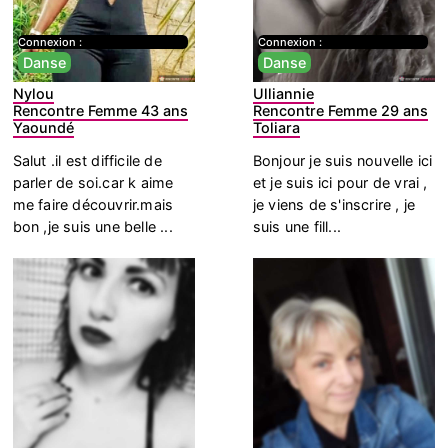
Connexion :
Connexion :
Danse
Danse
Nylou
Ulliannie
Rencontre Femme 43 ans
Rencontre Femme 29 ans
Yaoundé
Toliara
Salut .il est difficile de
Bonjour je suis nouvelle ici
parler de soi.car k aime
et je suis ici pour de vrai ,
me faire découvrir.mais
je viens de s'inscrire , je
bon ,je suis une belle ...
suis une fill...