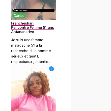
Connexion :
Danse
Francheshari
Rencontre Femme 51 ans
Antananarive
Je suis une femme
malagache 51 à la
recherche d'un homme
sérieux et gentil,
respectueux , attentio...