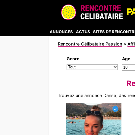
ANNONCES
ACTUS
SITES DE RENCONTR
Rencontre Célibataire Passion
»
Aff
Genre
Age
Re
Trouvez une annonce Danse, des ren