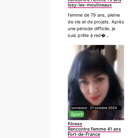
Issy-les-moulineaux
femme de 79 ans, pleine
de vie et de projets. Après
une période difficile, je
suis prête à red�...
Connexion :
21 octobre 2024
Sport
fitness
Rencontre Femme 41 ans
Fort-de-France