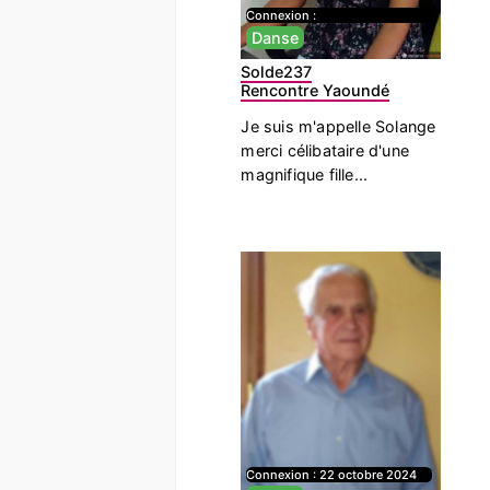
Connexion :
Danse
Solde237
Rencontre Yaoundé
Je suis m'appelle Solange
merci célibataire d'une
magnifique fille...
Connexion :
22 octobre 2024