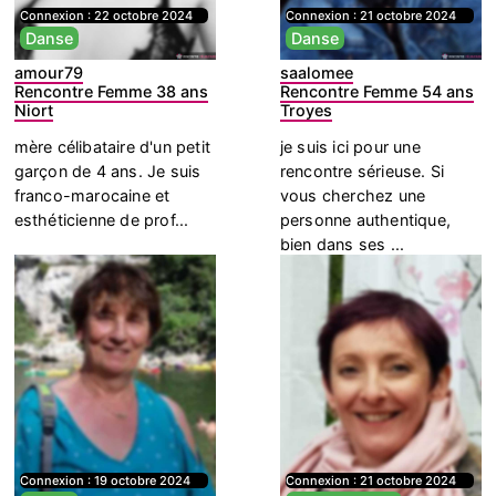
Connexion :
22 octobre 2024
Connexion :
21 octobre 2024
Danse
Danse
amour79
saalomee
Rencontre Femme 38 ans
Rencontre Femme 54 ans
Niort
Troyes
mère célibataire d'un petit
je suis ici pour une
garçon de 4 ans. Je suis
rencontre sérieuse. Si
franco-marocaine et
vous cherchez une
esthéticienne de prof...
personne authentique,
bien dans ses ...
Connexion :
19 octobre 2024
Connexion :
21 octobre 2024