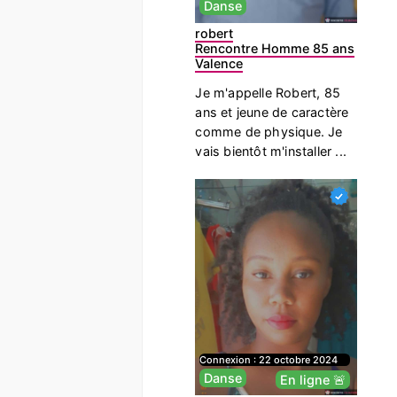
Danse
robert
Rencontre Homme 85 ans
Valence
Je m'appelle Robert, 85
ans et jeune de caractère
comme de physique. Je
vais bientôt m'installer ...
Connexion :
22 octobre 2024
Danse
En ligne 🚨