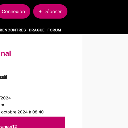
Connexion
+ Déposer
S RENCONTRES
DRAGUE
FORUM
inal
rofil
9/2024
com
2 octobre 2024 à 08:40
rancoi12