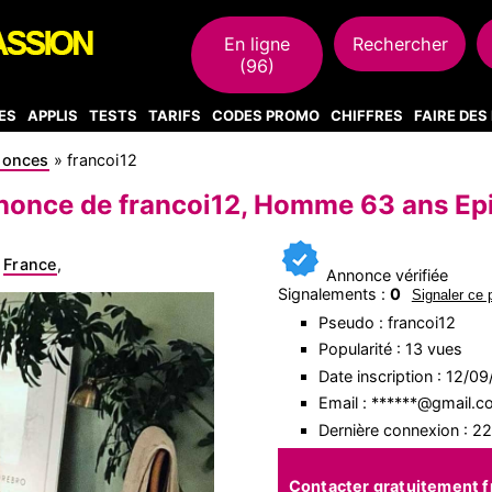
En ligne
Rechercher
(96)
ES
APPLIS
TESTS
TARIFS
CODES PROMO
CHIFFRES
FAIRE DE
nonces
»
francoi12
once de francoi12, Homme 63 ans Ep
,
France
,
Annonce vérifiée
Signalements :
0
Signaler ce p
Pseudo : francoi12
Popularité : 13 vues
Date inscription : 12/0
Email : ******@gmail.
Dernière connexion : 2
Contacter gratuitement f