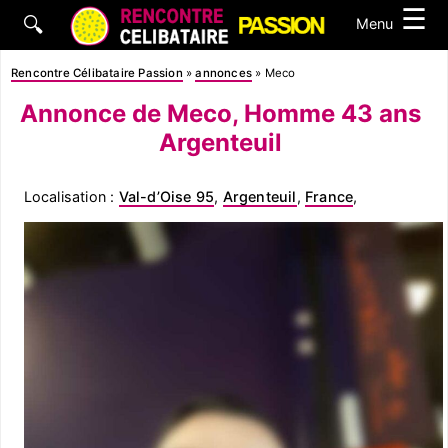
☰
🔍
Menu
Rencontre Célibataire Passion
»
annonces
»
Meco
Annonce de Meco, Homme 43 ans
Argenteuil
Localisation :
Val-d’Oise 95
,
Argenteuil
,
France
,