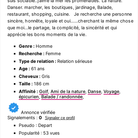
suis sociable..j’aime la mer les promenades. La nature.
Danser. marcher, les boutiques, jardinage, Balade,
restaurant, shopping, cuisine. Je recherche une personne
sincère, honnête, loyale et oui……cherchant la même chose
que moi…le partage, la complicité, la sincérité et qui
apprécie les bons moments de la vie.
Genre :
Homme
Recherche :
Femme
Type de relation :
Relation sérieuse
Age :
61 ans
Cheveux :
Gris
Taille :
186 cm
Affinité :
Golf
,
Ami de la nature
,
Danse
,
Voyage
,
épicurien
,
Balade / randonnée
,
Annonce vérifiée
Signalements :
0
Signaler ce profil
Pseudo : Depart
Popularité : 53 vues