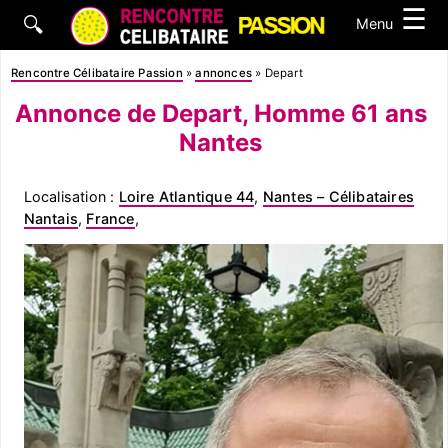
☰
🔍
Menu
Rencontre Célibataire Passion
»
annonces
»
Depart
Annonce de Depart, Homme 61 ans
Nantes
Localisation :
Loire Atlantique 44
,
Nantes – Célibataires
Nantais
,
France
,