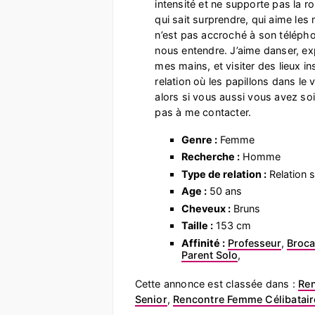
intensité et ne supporte pas la r
qui sait surprendre, qui aime le
n’est pas accroché à son télépho
nous entendre. J’aime danser, exp
mes mains, et visiter des lieux i
relation où les papillons dans le
alors si vous aussi vous avez so
pas à me contacter.
Genre :
Femme
Recherche :
Homme
Type de relation :
Relation s
Age :
50 ans
Cheveux :
Bruns
Taille :
153 cm
Affinité :
Professeur
,
Broca
Parent Solo
,
Cette annonce est classée dans :
Re
Senior
,
Rencontre Femme Célibatair