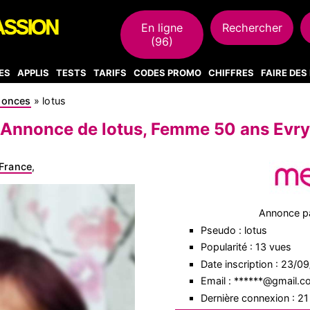
En ligne
Rechercher
(96)
ES
APPLIS
TESTS
TARIFS
CODES PROMO
CHIFFRES
FAIRE DE
nonces
»
lotus
Annonce de lotus, Femme 50 ans Evry
France
,
Annonce p
Pseudo : lotus
Popularité : 13 vues
Date inscription : 23/0
Email : ******@gmail.
Dernière connexion : 2