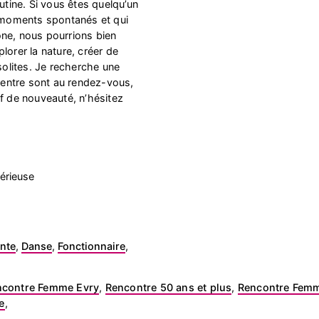
outine. Si vous êtes quelqu’un
s moments spontanés et qui
ne, nous pourrions bien
lorer la nature, créer de
nsolites. Je recherche une
 ventre sont au rendez-vous,
if de nouveauté, n’hésitez
érieuse
nte
,
Danse
,
Fonctionnaire
,
ncontre Femme Evry
,
Rencontre 50 ans et plus
,
Rencontre Femm
e
,