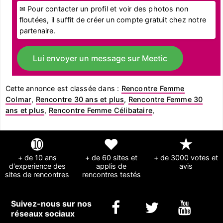
✉ Pour contacter un profil et voir des photos non
floutées, il suffit de créer un compte gratuit chez notre
partenaire.
Lui envoyer un message sur Meetic
Cette annonce est classée dans :
Rencontre Femme
Colmar
,
Rencontre 30 ans et plus
,
Rencontre Femme 30
ans et plus
,
Rencontre Femme Célibataire
,
➓
❤
★
+ de 10 ans
+ de 60 sites et
+ de 3000 votes et
d'experience des
applis de
avis
sites de rencontres
rencontres testés
Suivez-nous sur nos
réseaux sociaux