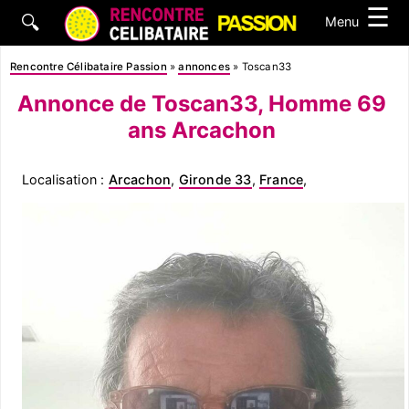
☰
🔍
Menu
Rencontre Célibataire Passion
»
annonces
»
Toscan33
Annonce de Toscan33, Homme 69
ans Arcachon
Localisation :
Arcachon
,
Gironde 33
,
France
,