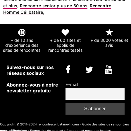
et plus
,
Rencontre senior plus de 60 ans
,
Rencontre
Homme Célibataire
,
➓
❤
★
+ de 10 ans
+ de 60 sites et
+ de 3000 votes et
d'experience des
applis de
avis
sites de rencontres
rencontres testés
Suivez-nous sur nos
réseaux sociaux
Abonnez-vous à notre
E-mail
newsletter gratuite
Copyright © 2011-2024 rencontrecelibataire-fr.com - Guide des sites de
rencontres
pour célibataires
-
Formulaire de contact
-
A propos et mentions légales