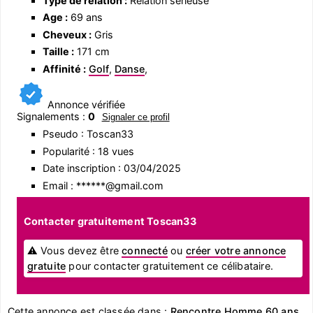
Type de relation :
Relation sérieuse
Age :
69 ans
Cheveux :
Gris
Taille :
171 cm
Affinité :
Golf
,
Danse
,
Annonce vérifiée
Signalements :
0
Signaler ce profil
Pseudo : Toscan33
Popularité : 18 vues
Date inscription : 03/04/2025
Email : ******@gmail.com
Contacter gratuitement Toscan33
⚠ Vous devez être
connecté
ou
créer votre annonce
gratuite
pour contacter gratuitement ce célibataire.
Cette annonce est classée dans :
Rencontre Homme 60 ans