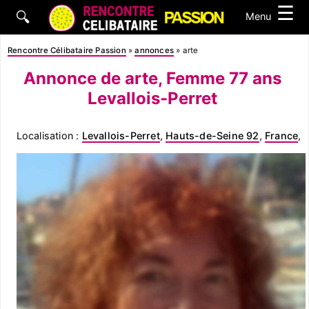
☰
🔍
Menu
Rencontre Célibataire Passion
»
annonces
»
arte
Annonce de arte, Femme 77 ans
Levallois-Perret
Localisation :
Levallois-Perret
,
Hauts-de-Seine 92
,
France
,