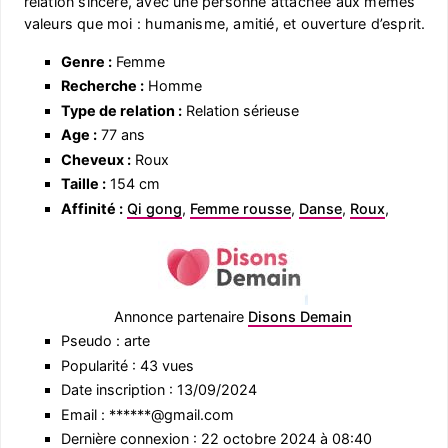
relation sincère, avec une personne attachée aux mêmes
valeurs que moi : humanisme, amitié, et ouverture d’esprit.
Genre :
Femme
Recherche :
Homme
Type de relation :
Relation sérieuse
Age :
77 ans
Cheveux :
Roux
Taille :
154 cm
Affinité :
Qi gong
,
Femme rousse
,
Danse
,
Roux
,
Annonce partenaire
Disons Demain
Pseudo : arte
Popularité : 43 vues
Date inscription : 13/09/2024
Email : ******@gmail.com
Dernière connexion : 22 octobre 2024 à 08:40