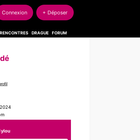
Connexion
+ Déposer
S RENCONTRES
DRAGUE
FORUM
ndé
rofil
1/2024
com
Nylou