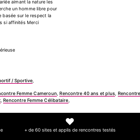
riée aimant la nature les
cherche un homme libre pour
e basée sur le respect la
us si affinités Merci
érieuse
ortif / Sportive
,
ncontre Femme Cameroun
,
Rencontre 40 ans et plus
,
Rencontre
t
,
Rencontre Femme Célibataire
,
❤
de
+ de 60 sites et applis de rencontres testés