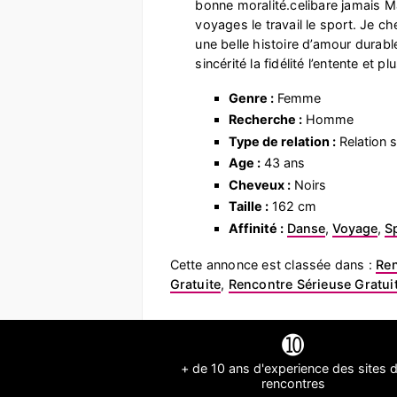
bonne moralité.celibare jamais Ma
voyages le travail le sport. Je 
une belle histoire d’amour durabl
sincérité la fidélité l’entente et pl
Genre :
Femme
Recherche :
Homme
Type de relation :
Relation s
Age :
43 ans
Cheveux :
Noirs
Taille :
162 cm
Affinité :
Danse
,
Voyage
,
Sp
Cette annonce est classée dans :
Re
Gratuite
,
Rencontre Sérieuse Gratui
➓
+ de 10 ans d'experience des sites 
rencontres