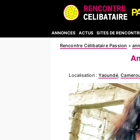
ANNONCES
ACTUS
SITES DE RENCONTR
Rencontre Célibataire Passion
»
an
An
Localisation :
Yaoundé
,
Camero