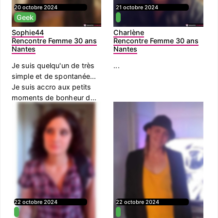
20 octobre 2024
21 octobre 2024
Geek
Sophie44
Charlène
Rencontre Femme 30 ans
Rencontre Femme 30 ans
Nantes
Nantes
Je suis quelqu'un de très
...
simple et de spontanée...
Je suis accro aux petits
moments de bonheur d...
22 octobre 2024
22 octobre 2024