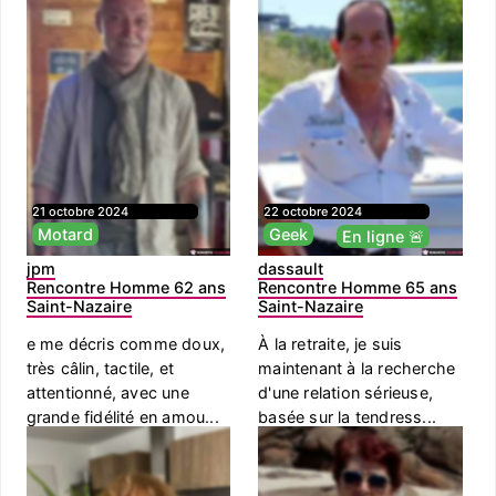
21 octobre 2024
22 octobre 2024
Motard
Geek
En ligne 🚨
jpm
dassault
Rencontre Homme 62 ans
Rencontre Homme 65 ans
Saint-Nazaire
Saint-Nazaire
e me décris comme doux,
À la retraite, je suis
très câlin, tactile, et
maintenant à la recherche
attentionné, avec une
d'une relation sérieuse,
grande fidélité en amou...
basée sur la tendress...