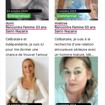
22 octobre 2024
21 octobre 2024
Entrepreneur
Commercial
domi
mielove
Rencontre Femme 33 ans
Rencontre Femme 50 ans
Saint-Nazaire
Saint-Nazaire
Célibataire et
Célibataire, je suis à la
indépendante, je suis ici
recherche d'une relation
pour me donner une
amoureuse sérieuse avec
chance de trouver l'amour
un homme mature, idé...
avec un hom...
22 octobre 2024
21 octobre 2024