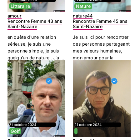
Littéraire
Nature
amour
nature44
Rencontre Femme 43 ans
Rencontre Femme 45 ans
Saint-Nazaire
Saint-Nazaire
en quête d'une relation
Je suis ici pour rencontrer
sérieuse, je suis une
des personnes partageant
personne simple, je suis
mes valeurs humaines,
quelqu'un de naturel. J'ai...
mon amour pour la
nature...
21 octobre 2024
21 octobre 2024
Golf