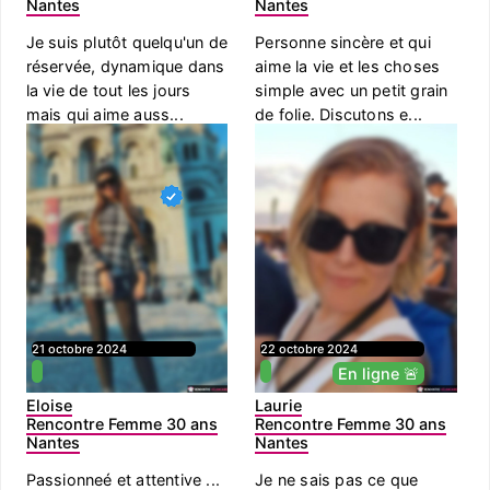
Nantes
Nantes
Je suis plutôt quelqu'un de
Personne sincère et qui
réservée, dynamique dans
aime la vie et les choses
la vie de tout les jours
simple avec un petit grain
mais qui aime auss...
de folie. Discutons e...
21 octobre 2024
22 octobre 2024
En ligne 🚨
Eloise
Laurie
Rencontre Femme 30 ans
Rencontre Femme 30 ans
Nantes
Nantes
Passionneé et attentive ...
Je ne sais pas ce que