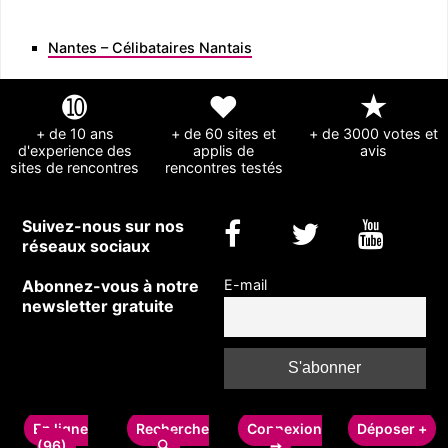
Nantes – Célibataires Nantais
➓
❤
★
+ de 10 ans
+ de 60 sites et
+ de 3000 votes et
d'experience des
applis de
avis
sites de rencontres
rencontres testés
Suivez-nous sur nos
réseaux sociaux
Abonnez-vous à notre
E-mail
newsletter gratuite
Copyright © 2011-2024 rencontrecelibataire-fr.com - Guide des sites de
rencontres
En ligne
Recherche
Connexion
Déposer +
pour célibataires
-
Formulaire de contact
-
A propos et mentions légales
(96)
➙
🔍