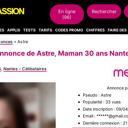
En ligne
Rechercher
(96)
ES
APPLIS
TESTS
TARIFS
CODES PROMO
CHIFFRES
FAIRE DE
nonces
»
Astre
nnonce de Astre, Maman 30 ans Nant
4
,
Nantes – Célibataires
Annonce p
Pseudo : Astre
Popularité : 33 vues
Date inscription : 09/0
Email : ******@gmail.
Dernière connexion : 2