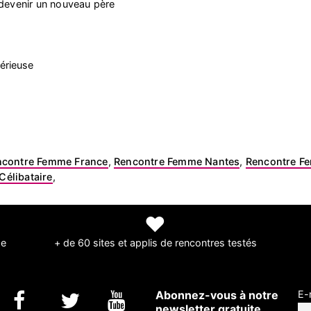
 devenir un nouveau père
érieuse
ncontre Femme France
,
Rencontre Femme Nantes
,
Rencontre Fe
élibataire
,
❤
de
+ de 60 sites et applis de rencontres testés
Abonnez-vous à notre
E-
newsletter gratuite