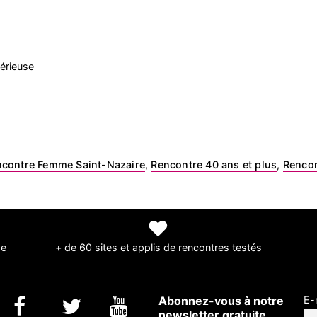
érieuse
contre Femme Saint-Nazaire
,
Rencontre 40 ans et plus
,
Rencon
❤
de
+ de 60 sites et applis de rencontres testés
Abonnez-vous à notre
E-
newsletter gratuite