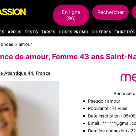
En ligne
Rechercher
(96)
ES
APPLIS
TESTS
TARIFS
CODES PROMO
CHIFFRES
FAIRE DE
nonces
»
amour
nce de amour, Femme 43 ans Saint-Na
re Atlantique 44
,
France
,
Annonce p
Pseudo : amour
Popularité : 71 vues
Date inscription : 05/0
Email : ******@gmail.
Dernière connexion : 2