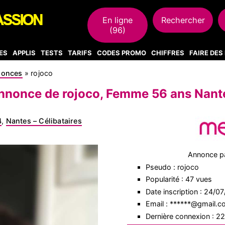
En ligne
Rechercher
(96)
ES
APPLIS
TESTS
TARIFS
CODES PROMO
CHIFFRES
FAIRE DE
nonces
»
rojoco
nnonce de rojoco, Femme 56 ans Nant
4
,
Nantes – Célibataires
Annonce p
Pseudo : rojoco
Popularité : 47 vues
Date inscription : 24/0
Email : ******@gmail.
Dernière connexion : 2