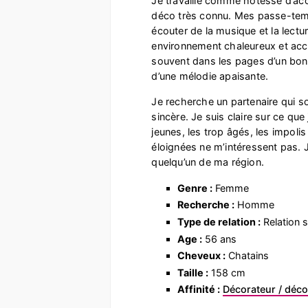
Je travaille comme hôtesse d’ac
déco très connu. Mes passe-temp
écouter de la musique et la lectur
environnement chaleureux et accu
souvent dans les pages d’un bon 
d’une mélodie apaisante.
Je recherche un partenaire qui s
sincère. Je suis claire sur ce que
jeunes, les trop âgés, les impoli
éloignées ne m’intéressent pas. 
quelqu’un de ma région.
Genre :
Femme
Recherche :
Homme
Type de relation :
Relation s
Age :
56 ans
Cheveux :
Chatains
Taille :
158 cm
Affinité :
Décorateur / déco