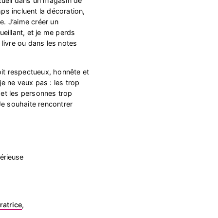
cueil dans un magasin de
s incluent la décoration,
e. J’aime créer un
eillant, et je me perds
livre ou dans les notes
oit respectueux, honnête et
 je ne veux pas : les trop
s et les personnes trop
Je souhaite rencontrer
érieuse
ratrice
,