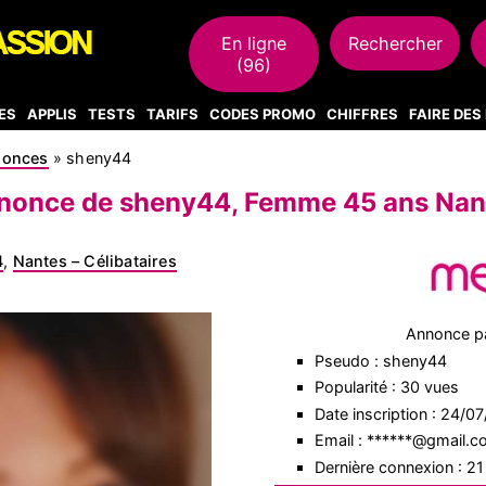
En ligne
Rechercher
(96)
ES
APPLIS
TESTS
TARIFS
CODES PROMO
CHIFFRES
FAIRE DE
nonces
»
sheny44
nonce de sheny44, Femme 45 ans Nan
4
,
Nantes – Célibataires
Annonce p
Pseudo : sheny44
Popularité : 30 vues
Date inscription : 24/0
Email : ******@gmail.
Dernière connexion : 2