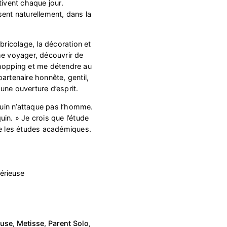
tivent chaque jour.
sent naturellement, dans la
bricolage, la décoration et
me voyager, découvrir de
shopping et me détendre au
artenaire honnête, gentil,
une ouverture d’esprit.
equin n’attaque pas l’homme.
in. » Je crois que l’étude
ue les études académiques.
érieuse
euse
,
Metisse
,
Parent Solo
,