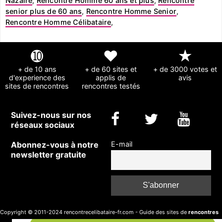
Nazaire
,
Rencontre Homme 60 ans et plus
,
Rencontre
senior plus de 60 ans
,
Rencontre Homme Senior
,
Rencontre Homme Célibataire
,
➓
❤
★
+ de 10 ans
+ de 60 sites et
+ de 3000 votes et
d'experience des
applis de
avis
sites de rencontres
rencontres testés
Suivez-nous sur nos
réseaux sociaux
Abonnez-vous à notre
E-mail
newsletter gratuite
Copyright © 2011-2024 rencontrecelibataire-fr.com - Guide des sites de
rencontres