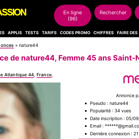
En ligne
Rechercher
(96)
ES
APPLIS
TESTS
TARIFS
CODES PROMO
CHIFFRES
FAIRE DE
nonces
»
nature44
e de nature44, Femme 45 ans Saint-
re Atlantique 44
,
France
,
Annonce p
Pseudo : nature44
Popularité : 34 vues
Date inscription : 05/0
Email : ******@gmail.
Dernière connexion : 2