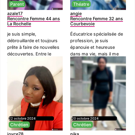
Parent
Théatre
azale17
angie
Rencontre Femme 44 ans
Rencontre Femme 32 ans
La Rochelle
Courbevoie
je suis simple,
Éducatrice spécialisée de
débrouillarde et toujours
profession, je suis
prête à faire de nouvelles
épanouie et heureuse
découvertes. Entre le
dans ma vie, mais il me
jard...
manq...
22 octobre 2024
20 octobre 2024
Chrétien
Chrétien
joyce78
nika