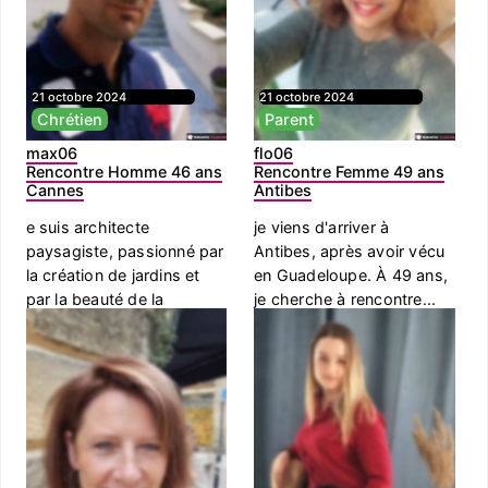
21 octobre 2024
21 octobre 2024
Chrétien
Parent
max06
flo06
Rencontre Homme 46 ans
Rencontre Femme 49 ans
Cannes
Antibes
e suis architecte
je viens d'arriver à
paysagiste, passionné par
Antibes, après avoir vécu
la création de jardins et
en Guadeloupe. À 49 ans,
par la beauté de la
je cherche à rencontre...
nature...