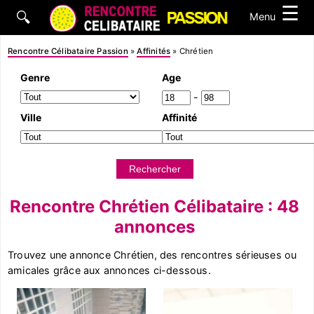
☰
🔍
Menu
Rencontre Célibataire Passion
»
Affinités
»
Chrétien
Genre
Age
-
Ville
Affinité
Rencontre Chrétien Célibataire : 48
annonces
Trouvez une annonce Chrétien, des rencontres sérieuses ou
amicales grâce aux annonces ci-dessous.