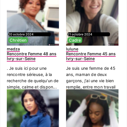
20 octobre 2024
21 octobre 2024
Chrétien
Cadre
medza
lulune
Rencontre Femme 48 ans
Rencontre Femme 45 ans
Ivry-sur-Seine
Ivry-sur-Seine
. Je suis ici pour une
Je suis une femme de 45
rencontre sérieuse, à la
ans, maman de deux
recherche de quelqu'un de
garçons, j'ai une vie bien
simple, calme et dispon...
remplie, entre mon travail
d...