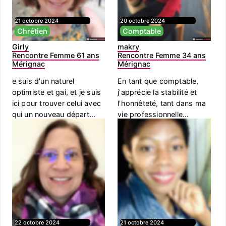
21 octobre 2024
20 octobre 2024
Chrétien
Comptable
Girly
makry
Rencontre Femme 61 ans
Rencontre Femme 34 ans
Mérignac
Mérignac
e suis d'un naturel
En tant que comptable,
optimiste et gai, et je suis
j'apprécie la stabilité et
ici pour trouver celui avec
l'honnêteté, tant dans ma
qui un nouveau départ...
vie professionnelle...
22 octobre 2024
21 octobre 2024