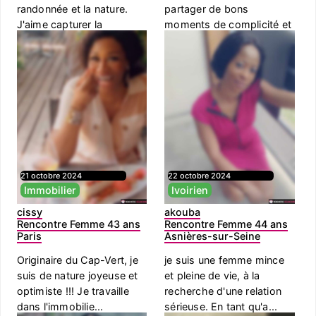
randonnée et la nature.
partager de bons
J'aime capturer la
moments de complicité et
beauté...
de sim...
21 octobre 2024
22 octobre 2024
Immobilier
Ivoirien
cissy
akouba
Rencontre Femme 43 ans
Rencontre Femme 44 ans
Paris
Asnières-sur-Seine
Originaire du Cap-Vert, je
je suis une femme mince
suis de nature joyeuse et
et pleine de vie, à la
optimiste !!! Je travaille
recherche d'une relation
dans l'immobilie...
sérieuse. En tant qu'a...