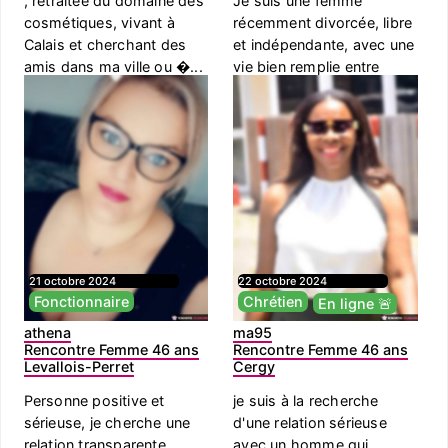
, retraitée du domaine des
Je suis une femme
cosmétiques, vivant à
récemment divorcée, libre
Calais et cherchant des
et indépendante, avec une
amis dans ma ville ou �...
vie bien remplie entre
mon...
21 octobre 2024
22 octobre 2024
Fonctionnaire
Chrétien
En ligne 🚨
athena
ma95
Rencontre Femme 46 ans
Rencontre Femme 46 ans
Levallois-Perret
Cergy
Personne positive et
je suis à la recherche
sérieuse, je cherche une
d'une relation sérieuse
relation transparente,
avec un homme qui