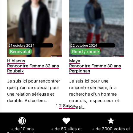
21 octobre 2024
22 octobre 2024
Bénévolat
Rond / ronde
Hibiscus
Maya
Rencontre Femme 32 ans
Rencontre Femme 30 ans
Roubaix
Perpignan
Je suis ici pour rencontrer
Je suis ici pour une
quelqu'un de spécial pour
rencontre sérieuse, à la
une relation sérieuse et
recherche d'un homme
durable. Actuellem...
courtois, respectueux et
1
2
Suiv »
humai...
➓
❤
★
+ de 10 ans
+ de 60 sites et
+ de 3000 votes et