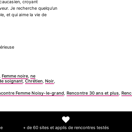
caucasien, croyant
veur. Je recherche quelqu’un
e, et qui aime la vie de
érieuse
,
Femme noire
,
ne
de soignant
,
Chrétien
,
Noir
,
ncontre Femme Noisy-le-grand
,
Rencontre 30 ans et plus
,
Renc
❤
de
+ de 60 sites et applis de rencontres testés