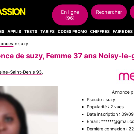
En ligne
Rechercher
(96)
ES
APPLIS
TESTS
TARIFS
CODES PROMO
CHIFFRES
FAIRE DE
nonces
»
suzy
nce de suzy, Femme 37 ans Noisy-le-
eine-Saint-Denis 93
,
Annonce p
Pseudo : suzy
Popularité : 2 vues
Date inscription : 09/0
Email : ******@gmail.
Dernière connexion : 2