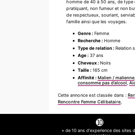
homme de 40 à 50 ans, de type 
pratiquant, non fumeur et non bu
de respectueux, souriant, serviabl
famille ainsi que les voyages.
Genre :
Femme
Recherche :
Homme
Type de relation :
Relation s
Age :
37 ans
Cheveux :
Noirs
Taille :
165 cm
Affinité :
Malien / malienne
consomme pas d’alcool
,
Ai
Cette annonce est classée dans :
Re
Rencontre Femme Célibataire
,
➓
+ de 10 ans d'experience des sites 