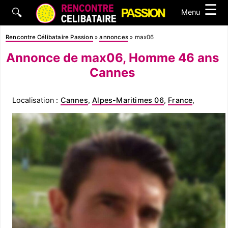
☰
🔍
Menu
Rencontre Célibataire Passion
»
annonces
»
max06
Annonce de max06, Homme 46 ans
Cannes
Localisation :
Cannes
,
Alpes-Maritimes 06
,
France
,