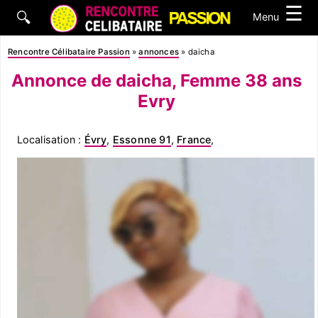
☰
🔍
Menu
Rencontre Célibataire Passion
»
annonces
»
daicha
Annonce de daicha, Femme 38 ans
Evry
Localisation :
Évry
,
Essonne 91
,
France
,