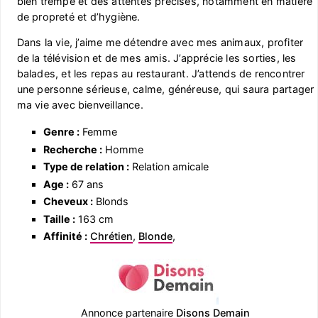
bien trempé et des attentes précises, notamment en matière
de propreté et d’hygiène.
Dans la vie, j’aime me détendre avec mes animaux, profiter
de la télévision et de mes amis. J’apprécie les sorties, les
balades, et les repas au restaurant. J’attends de rencontrer
une personne sérieuse, calme, généreuse, qui saura partager
ma vie avec bienveillance.
Genre :
Femme
Recherche :
Homme
Type de relation :
Relation amicale
Age :
67 ans
Cheveux :
Blonds
Taille :
163 cm
Affinité :
Chrétien
,
Blonde
,
Annonce partenaire
Disons Demain