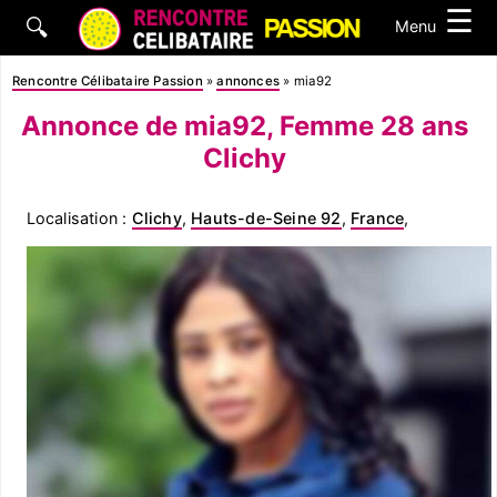
☰
🔍
Menu
Rencontre Célibataire Passion
»
annonces
»
mia92
Annonce de mia92, Femme 28 ans
Clichy
Localisation :
Clichy
,
Hauts-de-Seine 92
,
France
,