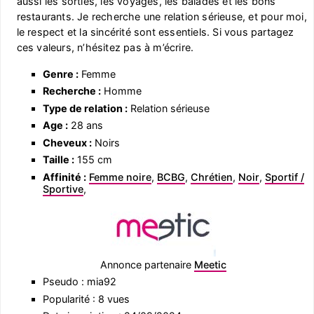
aussi les sorties, les voyages, les balades et les bons
restaurants. Je recherche une relation sérieuse, et pour moi,
le respect et la sincérité sont essentiels. Si vous partagez
ces valeurs, n’hésitez pas à m’écrire.
Genre :
Femme
Recherche :
Homme
Type de relation :
Relation sérieuse
Age :
28 ans
Cheveux :
Noirs
Taille :
155 cm
Affinité :
Femme noire
,
BCBG
,
Chrétien
,
Noir
,
Sportif /
Sportive
,
Annonce partenaire
Meetic
Pseudo : mia92
Popularité : 8 vues