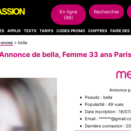
En ligne
Rechercher
(96)
ES
APPLIS
TESTS
TARIFS
CODES PROMO
CHIFFRES
FAIRE DE
nonces
»
bella
Annonce de bella, Femme 33 ans Pari
Annonce p
Pseudo : bella
Popularité : 49 vues
Date inscription : 16/0
Email : ******@gmail.
Dernière connexion : 2