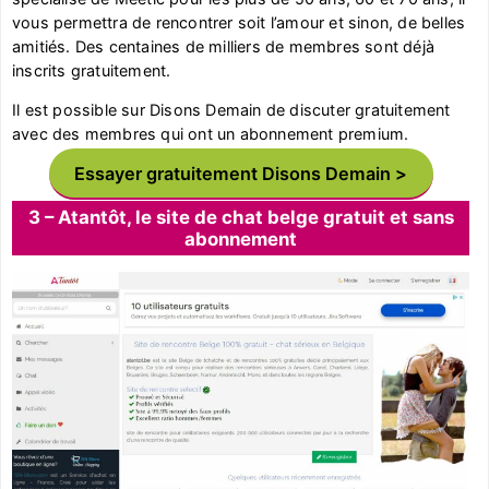
vous permettra de rencontrer soit l’amour et sinon, de belles
amitiés. Des centaines de milliers de membres sont déjà
inscrits gratuitement.
Il est possible sur Disons Demain de discuter gratuitement
avec des membres qui ont un abonnement premium.
Essayer gratuitement Disons Demain
3 – Atantôt, le site de chat belge gratuit et sans
abonnement