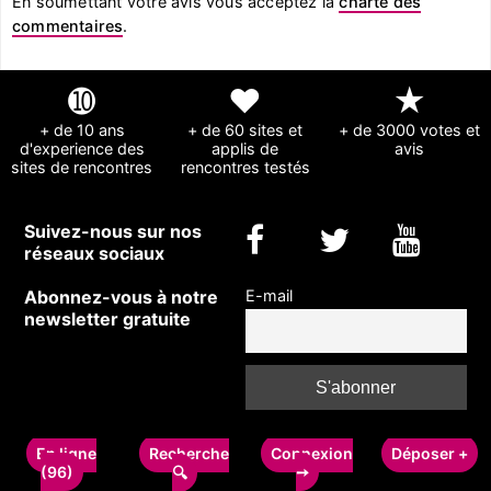
En soumettant votre avis vous acceptez la
charte des
commentaires
.
➓
❤
★
+ de 10 ans
+ de 60 sites et
+ de 3000 votes et
d'experience des
applis de
avis
sites de rencontres
rencontres testés
Suivez-nous sur nos
réseaux sociaux
Abonnez-vous à notre
E-mail
newsletter gratuite
Copyright © 2011-2024 rencontrecelibataire-fr.com - Guide des sites de
rencontres
En ligne
Recherche
Connexion
Déposer +
(96)
➙
pour célibataires
-
Formulaire de contact
-
A propos et mentions légales
🔍