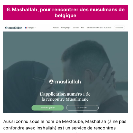
6. Mashallah, pour rencontrer des musulmans de
belgique
Aussi connu sous le nom de Mektoube, Mashallah (à ne pas
confondre avec Inshallah) est un service de rencontres