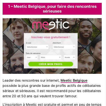
1 – Meetic Belgique, pour faire des rencontres
sérieuses
Leader des rencontres sur internet,
Meetic Belgique
possède la plus grande base de profils actifs de célibataires
sérieux et sérieuses. Il est recommandé pour les célibataires
entre 20 et 50 ans qui veulent trouver l’amour.
L’inscription à Meetic est gratuite et permet en peu de temps