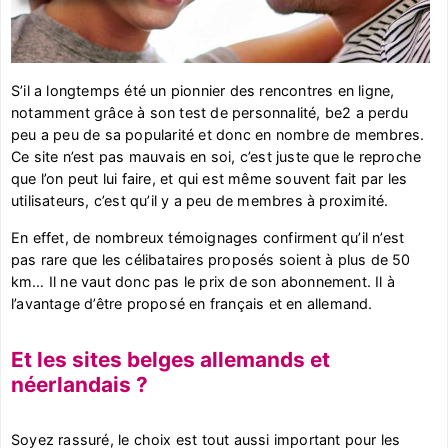
S’il a longtemps été un pionnier des rencontres en ligne,
notamment grâce à son test de personnalité, be2 a perdu
peu a peu de sa popularité et donc en nombre de membres.
Ce site n’est pas mauvais en soi, c’est juste que le reproche
que l’on peut lui faire, et qui est même souvent fait par les
utilisateurs, c’est qu’il y a peu de membres à proximité.
En effet, de nombreux témoignages confirment qu’il n’est
pas rare que les célibataires proposés soient à plus de 50
km… Il ne vaut donc pas le prix de son abonnement. Il à
l’avantage d’être proposé en français et en allemand.
Et les sites belges allemands et
néerlandais ?
Soyez rassuré, le choix est tout aussi important pour les