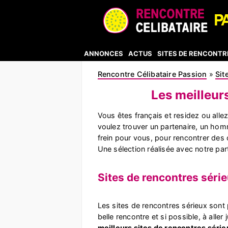
ANNONCES
ACTUS
SITES DE RENCONTR
Rencontre Célibataire Passion
»
Sit
Les meilleur
Vous êtes français et residez ou alle
voulez trouver un partenaire, un hom
frein pour vous, pour rencontrer des
Une sélection réalisée avec notre pa
Sites de rencontres séri
Les sites de rencontres sérieux sont 
belle rencontre et si possible, à alle
meilleurs sites de rencontres séri