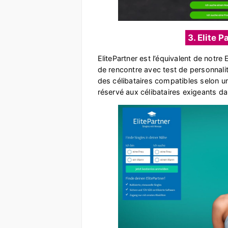
3. Elite P
ElitePartner est l’équivalent de notre E
de rencontre avec test de personnalit
des célibataires compatibles selon un 
réservé aux célibataires exigeants dan