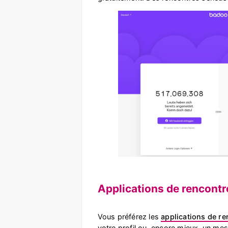
Applications de rencontr
Vous préférez les
applications de r
votre profil ou, encore mieux, un mes