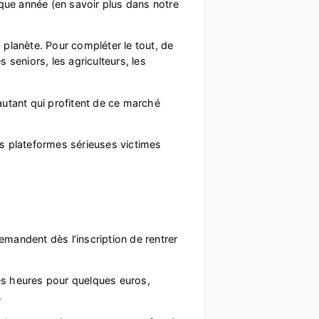
aque année (en savoir plus dans notre
 planète. Pour compléter le tout, de
s seniors, les agriculteurs, les
 autant qui profitent de ce marché
 les plateformes sérieuses victimes
mandent dès l’inscription de rentrer
s heures pour quelques euros,
.