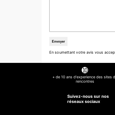
En soumettant votre avis vous accep
➓
+ de 10 ans d'experience des sites 
rencontres
Suivez-nous sur nos
réseaux sociaux