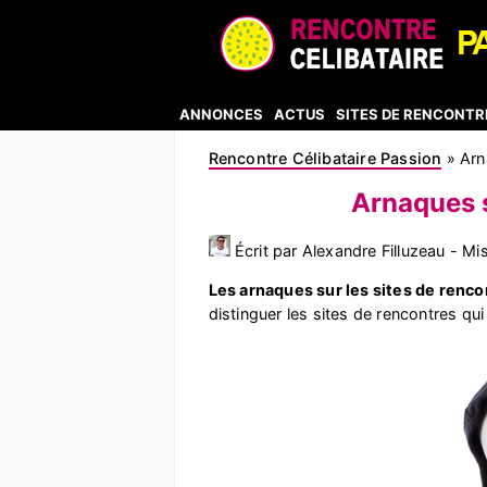
ANNONCES
ACTUS
SITES DE RENCONTR
Rencontre Célibataire Passion
»
Arn
Arnaques s
Écrit par Alexandre Filluzeau - M
Les arnaques sur les sites de renc
distinguer les sites de rencontres q