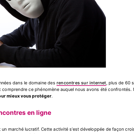
années dans le domaine des
rencontres sur internet
, plus de 60 
ux comprendre ce phénomène auquel nous avons été confrontés. N
our mieux vous protéger
.
ncontres en ligne
 un marché lucratif. Cette activité s’est développée de façon cro