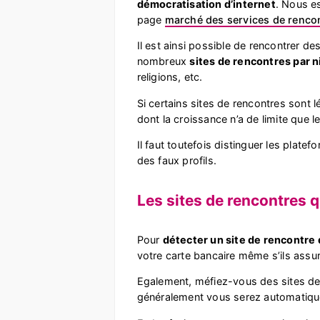
démocratisation d’internet
. Nous e
page
marché des services de renco
Il est ainsi possible de rencontrer d
nombreux
sites de rencontres par 
religions, etc.
Si certains sites de rencontres sont 
dont la croissance n’a de limite que
Il faut toutefois distinguer les plate
des faux profils.
Les sites de rencontres 
Pour
détecter un site de rencontre 
votre carte bancaire même s’ils assu
Egalement, méfiez-vous des sites de
généralement vous serez automatiqueme