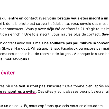
qui entre en contact avec vous lorsque vous êtes inscrit à un
rofil, dont la photo est souvent séduisante, vous envoie des me
n abonnement. Vous y avez déjà été confrontés ? Il s’agit tout s
 de s’enrichir. Une fois inscrit, vous n’aurez plus de contact.
Soye
 en contact avec vous mais
ne souhaite pas poursuivre la conver
 Skype, Hangout, Whatsapp, Snap, Facebook ou encore par mail. 
emaines dans le but de recevoir de l’argent. A chaque fois une be
us,
méfiez-vous
!
 éviter
tes où il ne faut surtout pas s’inscrire ? Cela tombe bien, après e
de rencontres à éviter
. Ces sites y sont classés pour plusieurs rai
 sur un de ceux-là, nous espérons que cela vous en dissuadera.