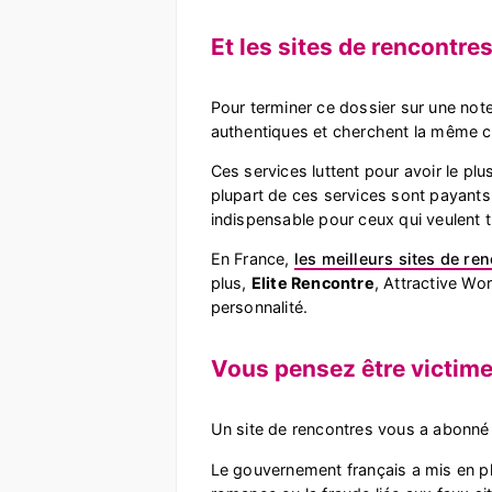
Et les sites de rencontres
Pour terminer ce dossier sur une note
authentiques et cherchent la même 
Ces services luttent pour avoir le plu
plupart de ces services sont payants 
indispensable pour ceux qui veulent t
En France,
les meilleurs sites de re
plus,
Elite Rencontre
, Attractive Wo
personnalité.
Vous pensez être victime
Un site de rencontres vous a abonné 
Le gouvernement français a mis en p