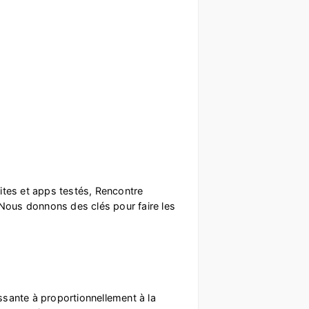
sites et apps testés, Rencontre
ous donnons des clés pour faire les
issante à proportionnellement à la