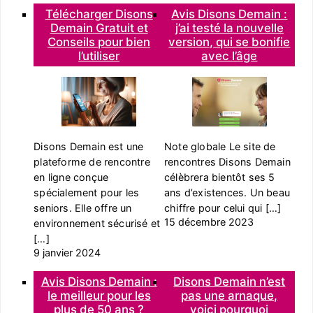
Télécharger Disons
Avis Disons Demain :
Demain Gratuit et
j’ai testé la nouvelle
Conseils pour bien
version, qui se bonifie
l’utiliser
avec l’âge
Disons Demain est une
Note globale Le site de
plateforme de rencontre
rencontres Disons Demain
en ligne conçue
célèbrera bientôt ses 5
spécialement pour les
ans d’existences. Un beau
seniors. Elle offre un
chiffre pour celui qui […]
15 décembre 2023
environnement sécurisé et
[…]
9 janvier 2024
Avis Disons Demain :
Disons Demain n’est
le meilleur pour les
pas une arnaque,
plus de 50 ans ?
voici pourquoi