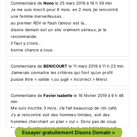
Commentaire de
Nono
le 25 mars 2019 à 16 h 59 min
Je me suis inscrit pour 6 mois. en 2 mois j’ai rencontré
une femme merveilleuses .
au premier RDV le flash l’amour est la…
disons demain est un site vraiment sérieux, je le
recommande.
Il faut y croire..
bonne chance a tous.
Commentaire de
BENICOURT
le 11 mars 2019 à 11 h 23 min
J’aimerais connaitre les critères qui font qu’un profil
puisse être « valide »,ou jugé « incorrect » Merci
Commentaire de
Favier isabelle
le 16 février 2019 à 9 h 48
min
Me suis inscrite 3 mois. J’ai fait beaucoup de rdv café.
J’y ai rencontré soit des hommes timides, soit des
hommes cherchant un plan « cul ». Donc pas de coup
foudre. J’y retournerai malgré tout, car l’utilisation est
Essayer gratuitement Disons Demain
facile, le tarif abordable et à 61 ans c’est l’endroit oû on