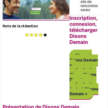
site de
rencontres
senior
Inscription,
connexion,
Note de la rédaction
télécharger
Disons
Demain
Site web
Disons Demain
Application
iPhone Disons
Demain
Application
Android Disons
Demain
Présentation de Disons Demain