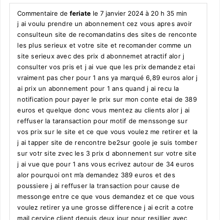
Commentaire de
feriate
le 7 janvier 2024 à 20 h 35 min
j ai voulu prendre un abonnement cez vous apres avoir
consulteun site de recomandatins des sites de renconte
les plus serieux et votre site et recomander comme un
site serieux avec des prix d abonnemet atractif alor j
consulter vos pris et j ai vue que les prix demandez etai
vraiment pas cher pour 1 ans ya marqué 6,89 euros alor j
ai prix un abonnement pour 1 ans quand j ai recu la
notification pour payer le prix sur mon conte etai de 389
euros et quelque donc vous mentez au clients alor j ai
reffuser la taransaction pour motif de menssonge sur
vos prix sur le site et ce que vous voulez me retirer et la
j ai tapper site de rencontre be2sur goole je suis tomber
sur votr site zvec les 3 prix d abonnement sur votre site
j ai vue que pour 1 ans vous ecrivez autour de 34 euros
alor pourquoi ont m’a demandez 389 euros et des
poussiere j ai reffuser la transaction pour cause de
messonge entre ce que vous demandez et ce que vous
voulez retirer ya une grosse difference j ai ecrit a cotre
mail cervice client depuis deux jour pour resillier avec