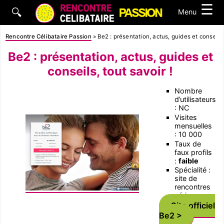
☰
🔍
Menu
Rencontre Célibataire Passion
»
Be2 : présentation, actus, guides et conseils,
Be2 : présentation, actus, guides et
conseils, tout savoir !
Nombre
d’utilisateurs
: NC
Visites
mensuelles
: 10 000
Taux de
faux profils
:
faible
Spécialité :
site de
rencontres
sérieux
Site officiel
Be2