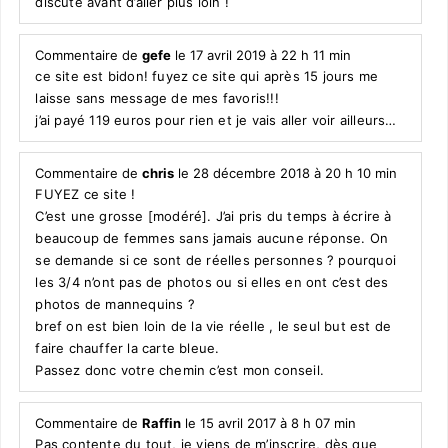
discute avant d’aller plus loin !
Commentaire de
gefe
le 17 avril 2019 à 22 h 11 min
ce site est bidon! fuyez ce site qui après 15 jours me
laisse sans message de mes favoris!!!
j’ai payé 119 euros pour rien et je vais aller voir ailleurs…
Commentaire de
chris
le 28 décembre 2018 à 20 h 10 min
FUYEZ ce site !
C’est une grosse [modéré]. J’ai pris du temps à écrire à
beaucoup de femmes sans jamais aucune réponse. On
se demande si ce sont de réelles personnes ? pourquoi
les 3/4 n’ont pas de photos ou si elles en ont c’est des
photos de mannequins ?
bref on est bien loin de la vie réelle , le seul but est de
faire chauffer la carte bleue.
Passez donc votre chemin c’est mon conseil.
Commentaire de
Raffin
le 15 avril 2017 à 8 h 07 min
Pas contente du tout, je viens de m’inscrire, dès que