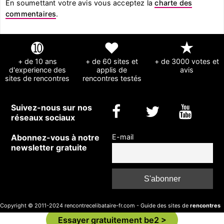
En soumettant votre avis vous acceptez la
charte des
commentaires
.
➓
❤
★
+ de 10 ans
+ de 60 sites et
+ de 3000 votes et
d'experience des
applis de
avis
sites de rencontres
rencontres testés
Suivez-nous sur nos
réseaux sociaux
Abonnez-vous à notre
E-mail
newsletter gratuite
Copyright © 2011-2024 rencontrecelibataire-fr.com - Guide des sites de
rencontres
pour célibataires
-
Formulaire de contact
-
A propos et mentions légales
Essayer gratuitement be2