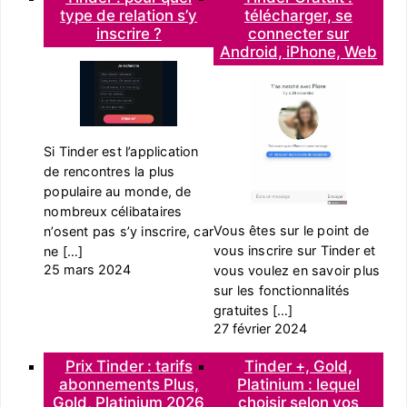
type de relation s’y
télécharger, se
inscrire ?
connecter sur
Android, iPhone, Web
Si Tinder est l’application
de rencontres la plus
populaire au monde, de
nombreux célibataires
Vous êtes sur le point de
n’osent pas s’y inscrire, car
vous inscrire sur Tinder et
ne […]
25 mars 2024
vous voulez en savoir plus
sur les fonctionnalités
gratuites […]
27 février 2024
Prix Tinder : tarifs
Tinder +, Gold,
abonnements Plus,
Platinium : lequel
Gold, Platinium 2026
choisir selon vos