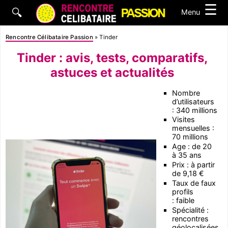
☰
🔍
Menu
Rencontre Célibataire Passion
»
Tinder
Tinder : avis, tests, comparatifs,
astuces et actualités
Nombre
d’utilisateurs
: 340 millions
Visites
mensuelles :
70 millions
Age : de 20
à 35 ans
Prix : à partir
de 9,18 €
Taux de faux
profils
: faible
Spécialité :
rencontres
géolocalisées