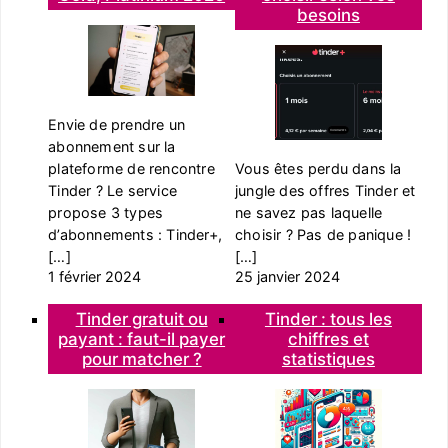
besoins
Envie de prendre un
abonnement sur la
Vous êtes perdu dans la
plateforme de rencontre
jungle des offres Tinder et
Tinder ? Le service
ne savez pas laquelle
propose 3 types
choisir ? Pas de panique !
d’abonnements : Tinder+,
[…]
[…]
25 janvier 2024
1 février 2024
Tinder gratuit ou
Tinder : tous les
payant : faut-il payer
chiffres et
pour matcher ?
statistiques