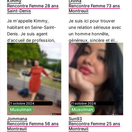
Kimmy
Divina
Rencontre Femme 28 ans
Rencontre Femme 73 ans
Saint-Denis
Montreuil
Je m'appelle Kimmy,
Je suis ici pour trouver
habitant en Seine-Saint-
une relation sérieuse avec
Denis. Je suis agent
un homme honnête,
d'accueil de profession,
généreux, sincère et él...
passionn�...
21 octobre 2024
21 octobre 2024
Musulman
Musulman
Jommana
Sun93
Rencontre Femme 56 ans
Rencontre Femme 25 ans
Montreuil
Montreuil