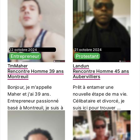
22 octobre 2024
21 octobre 2024
Entrepreneur
Protestant
TmMaher
Landun
Rencontre Homme 39 ans
Rencontre Homme 45 ans
Montreuil
Aubervilliers
Bonjour, je m'appelle
Prêt à entamer une
Maher et j'ai 39 ans.
nouvelle étape de ma vie.
Entrepreneur passionné
Célibataire et divorcé, je
basé à Montreuil, je suis à
suis ici pour trouver ...
...