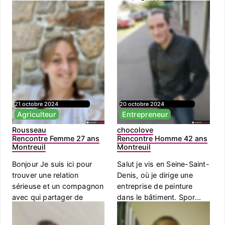
cheveux blon...
21 octobre 2024
20 octobre 2024
Agriculteur
Entrepreneur
Rousseau
chocolove
Rencontre Femme 27 ans
Rencontre Homme 42 ans
Montreuil
Montreuil
Bonjour Je suis ici pour
Salut je vis en Seine-Saint-
trouver une relation
Denis, où je dirige une
sérieuse et un compagnon
entreprise de peinture
avec qui partager de
dans le bâtiment. Spor...
nombre...