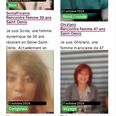
Noir
21 octobre 2024
Soniafricaine
Rond / ronde
Rencontre Femme 39 ans
Saint-Denis
Ghizlanz
Rencontre Femme 47 ans
Je suis Sonia, une femme
Saint-Denis
dynamique de 39 ans
Je suis Ghizlanz, une
résidant en Seine-Saint-
femme marocaine de 47
Denis. Actuellement en
ans, vivant en Seine-Saint-
format...
Denis. Je travaille dans un
...
21 octobre 2024
21 octobre 2024
Congolais
Voyage