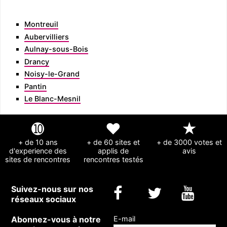
Montreuil
Aubervilliers
Aulnay-sous-Bois
Drancy
Noisy-le-Grand
Pantin
Le Blanc-Mesnil
➓
❤
★
+ de 10 ans
+ de 60 sites et
+ de 3000 votes et
d'experience des
applis de
avis
sites de rencontres
rencontres testés
Suivez-nous sur nos
réseaux sociaux
Abonnez-vous à notre
E-mail