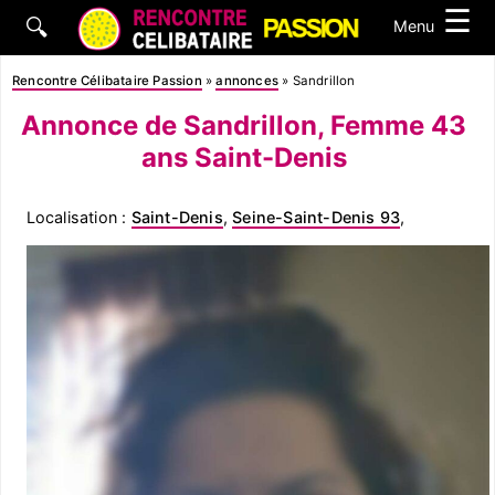
☰
🔍
Menu
Rencontre Célibataire Passion
»
annonces
»
Sandrillon
Annonce de Sandrillon, Femme 43
ans Saint-Denis
Localisation :
Saint-Denis
,
Seine-Saint-Denis 93
,