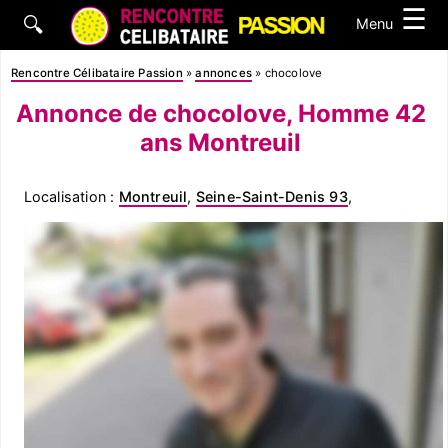
☰
🔍
Menu
Rencontre Célibataire Passion
»
annonces
»
chocolove
Annonce de chocolove, Homme 42
ans Montreuil
Localisation :
Montreuil
,
Seine-Saint-Denis 93
,