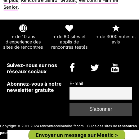
et plus
,
Rencontre Senior Gratuit
,
Rencontre Femme
Senior
,
➓
❤
★
+ de 10 ans
+ de 60 sites et
+ de 3000 votes et
d'experience des
applis de
avis
sites de rencontres
rencontres testés
Suivez-nous sur nos
réseaux sociaux
Abonnez-vous à notre
E-mail
newsletter gratuite
Copyright © 2011-2024 rencontrecelibataire-fr.com - Guide des sites de
rencontres
pour célibataires
-
Formulaire de contact
-
A propos et mentions légales
Envoyer un message sur Meetic