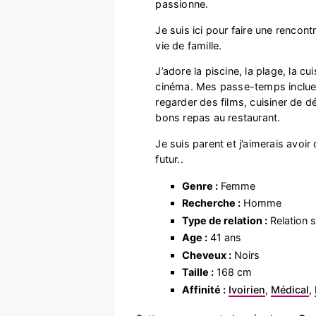
passionne.
Je suis ici pour faire une rencont
vie de famille.
J’adore la piscine, la plage, la cu
cinéma. Mes passe-temps incluen
regarder des films, cuisiner de dé
bons repas au restaurant.
Je suis parent et j’aimerais avoir
futur..
Genre :
Femme
Recherche :
Homme
Type de relation :
Relation s
Age :
41 ans
Cheveux :
Noirs
Taille :
168 cm
Affinité :
Ivoirien
,
Médical
,