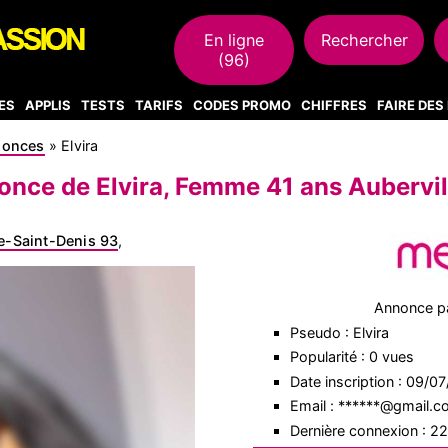
En ligne
Rechercher
(96)
ES
APPLIS
TESTS
TARIFS
CODES PROMO
CHIFFRES
FAIRE DE
nonces
»
Elvira
nce de Elvira, Femme 41 ans Aubervil
e-Saint-Denis 93
,
Annonce p
Pseudo : Elvira
Popularité : 0 vues
Date inscription : 09/0
Email : ******@gmail.
Dernière connexion : 2