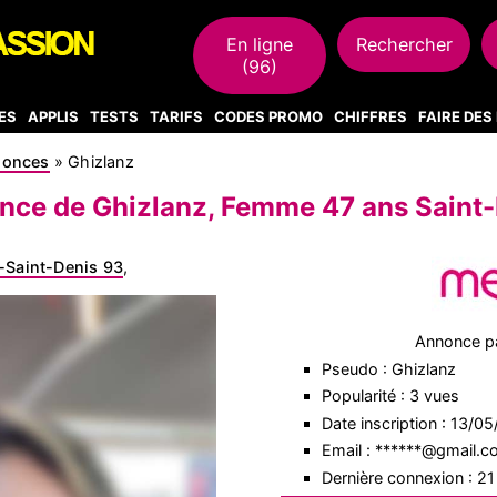
En ligne
Rechercher
(96)
ES
APPLIS
TESTS
TARIFS
CODES PROMO
CHIFFRES
FAIRE DE
nonces
»
Ghizlanz
ce de Ghizlanz, Femme 47 ans Saint-
-Saint-Denis 93
,
Annonce p
Pseudo : Ghizlanz
Popularité : 3 vues
Date inscription : 13/0
Email : ******@gmail.
Dernière connexion : 2