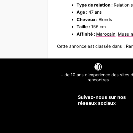
Type de relation :
Relation s
Age :
47 ans
Cheveux :
Blonds
Taille :
156 cm
Affinité :
Marocain
,
Musul
Cette annonce est classée dans :
Ren
➓
+ de 10 ans d'experience des sites 
rencontres
Suivez-nous sur nos
réseaux sociaux