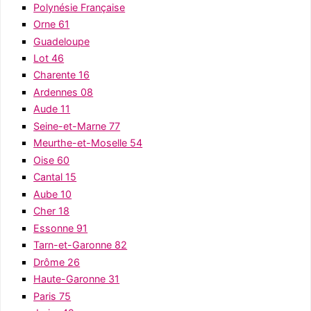
Polynésie Française
Orne 61
Guadeloupe
Lot 46
Charente 16
Ardennes 08
Aude 11
Seine-et-Marne 77
Meurthe-et-Moselle 54
Oise 60
Cantal 15
Aube 10
Cher 18
Essonne 91
Tarn-et-Garonne 82
Drôme 26
Haute-Garonne 31
Paris 75