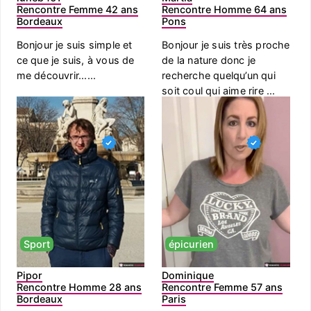
Rencontre Femme 42 ans
Rencontre Homme 64 ans
Bordeaux
Pons
Bonjour je suis simple et
Bonjour je suis très proche
ce que je suis, à vous de
de la nature donc je
me découvrir......
recherche quelqu’un qui
soit coul qui aime rire ...
Sport
épicurien
Pipor
Dominique
Rencontre Homme 28 ans
Rencontre Femme 57 ans
Bordeaux
Paris