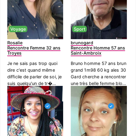
Voyage
Sport
Rosalie
brunogard
Rencontre Femme 32 ans
Rencontre Homme 57 ans
Troyes
Saint-Ambroix
Je ne sais pas trop quoi
Bruno homme 57 ans brun
dire c'est quand même
grand 1m98 60 kg ales 30
difficile de parler de soi, je
Gard cherche a rencontrer
suis quelqu'un de tr�...
une très belle femme blo...