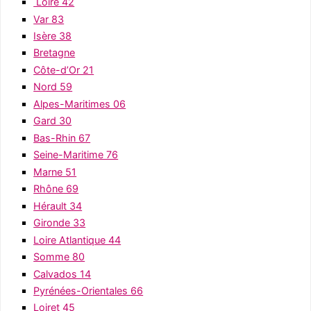
Loire 42
Var 83
Isère 38
Bretagne
Côte-d’Or 21
Nord 59
Alpes-Maritimes 06
Gard 30
Bas-Rhin 67
Seine-Maritime 76
Marne 51
Rhône 69
Hérault 34
Gironde 33
Loire Atlantique 44
Somme 80
Calvados 14
Pyrénées-Orientales 66
Loiret 45