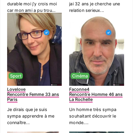
durable moi j’y crois moi
jai 32 ans je cherche une
car mon ami a pu trou...
relation serieux...
Sport
Cinéma
Lovelove
Faconne4
Rencontre Femme 33 ans
Rencontre Homme 46 ans
Paris
La Rochelle
Je dirais que je suis
Un homme très sympa
sympa apprendre à me
souhaitant découvrir le
connaître...
monde....