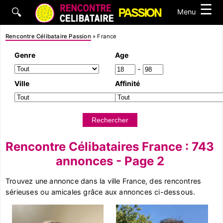
☰
🔍
Menu
Rencontre Célibataire Passion
»
France
Genre
Age
-
Ville
Affinité
Rencontre Célibataires France : 743
annonces - Page 2
Trouvez une annonce dans la ville France, des rencontres
sérieuses ou amicales grâce aux annonces ci-dessous.