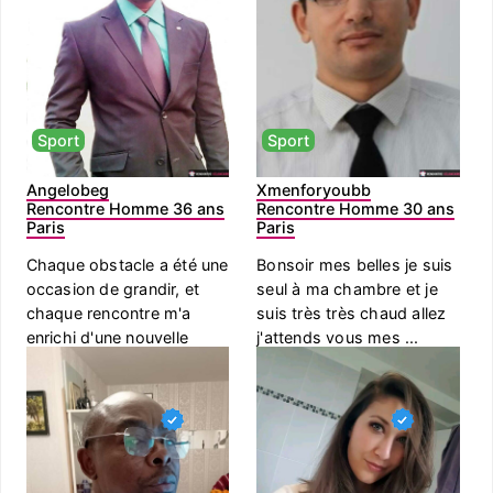
Sport
Sport
Angelobeg
Xmenforyoubb
Rencontre Homme 36 ans
Rencontre Homme 30 ans
Paris
Paris
Chaque obstacle a été une
Bonsoir mes belles je suis
occasion de grandir, et
seul à ma chambre et je
chaque rencontre m'a
suis très très chaud allez
enrichi d'une nouvelle
j'attends vous mes ...
pers...