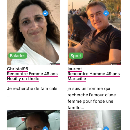
Balades
Sport
Christal95
laurent
Rencontre Femme 48 ans
Rencontre Homme 49 ans
Neuilly en thelle
Marseille
Je recherche de l’amicale
je suis un homme qui
...
recherche l'amour d'une
femme pour fonde une
famille...