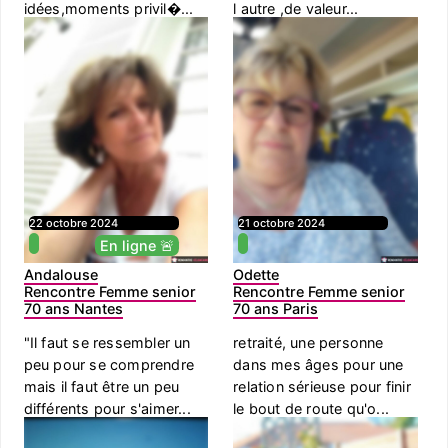
idées,moments privil�...
l autre ,de valeur...
22 octobre 2024
21 octobre 2024
En ligne 🚨
Andalouse
Odette
Rencontre Femme senior
Rencontre Femme senior
70 ans Nantes
70 ans Paris
"Il faut se ressembler un
retraité, une personne
peu pour se comprendre
dans mes âges pour une
mais il faut être un peu
relation sérieuse pour finir
différents pour s'aimer...
le bout de route qu'o...