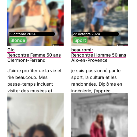
19 octobre 2024
22 octobre 2024
Blonde
Sport
Glo
beauromir
Rencontre Femme 50 ans
Rencontre Homme 50 ans
Clermont-Ferrand
Aix-en-Provence
J'aime profiter de la vie et
je suis passionné par le
rire beaucoup. Mes
sport, la culture et les
passe-temps incluent
randonnées. Diplômé en
visiter des musées et
ingénierie, j'appréc...
savoure...