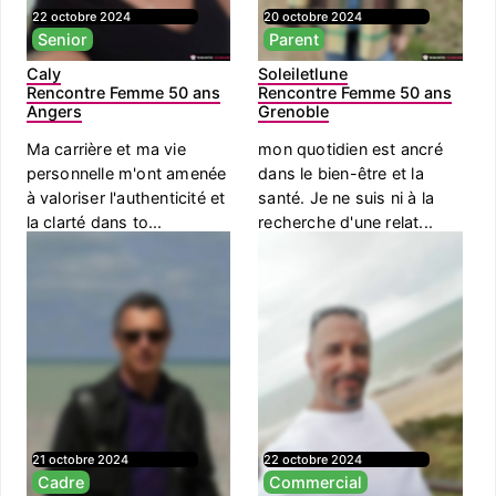
22 octobre 2024
20 octobre 2024
Senior
Parent
Caly
Soleiletlune
Rencontre Femme 50 ans
Rencontre Femme 50 ans
Angers
Grenoble
Ma carrière et ma vie
mon quotidien est ancré
personnelle m'ont amenée
dans le bien-être et la
à valoriser l'authenticité et
santé. Je ne suis ni à la
la clarté dans to...
recherche d'une relat...
21 octobre 2024
22 octobre 2024
Cadre
Commercial