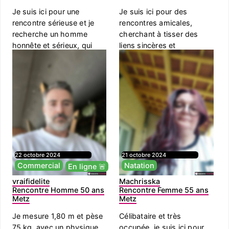
Je suis ici pour une
Je suis ici pour des
rencontre sérieuse et je
rencontres amicales,
recherche un homme
cherchant à tisser des
honnête et sérieux, qui
liens sincères et
sait re...
authentiques. ...
22 octobre 2024
21 octobre 2024
Commercial
Natation
En ligne 🚨
vraifidelite
Machrisska
Rencontre Homme 50 ans
Rencontre Femme 55 ans
Metz
Metz
Je mesure 1,80 m et pèse
Célibataire et très
75 kg, avec un physique
occupée, je suis ici pour