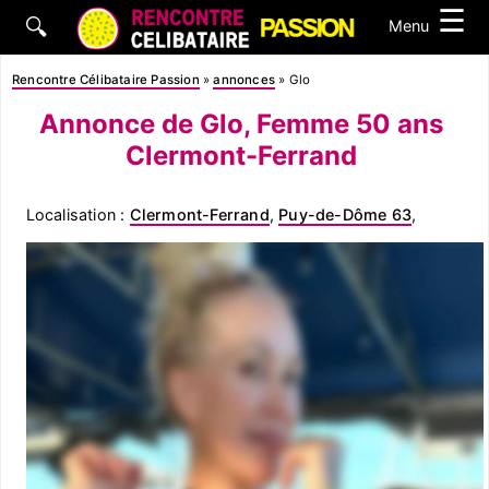
☰
🔍
Menu
Rencontre Célibataire Passion
»
annonces
»
Glo
Annonce de Glo, Femme 50 ans
Clermont-Ferrand
Localisation :
Clermont-Ferrand
,
Puy-de-Dôme 63
,