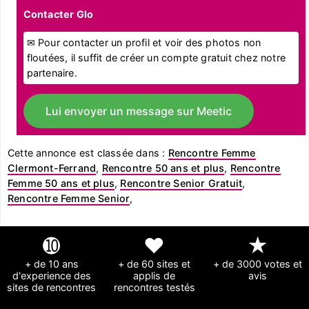
Contacter Glo
✉ Pour contacter un profil et voir des photos non
floutées, il suffit de créer un compte gratuit chez notre
partenaire.
Lui envoyer un message sur Meetic
Cette annonce est classée dans :
Rencontre Femme
Clermont-Ferrand
,
Rencontre 50 ans et plus
,
Rencontre
Femme 50 ans et plus
,
Rencontre Senior Gratuit
,
Rencontre Femme Senior
,
➓
❤
★
+ de 10 ans
+ de 60 sites et
+ de 3000 votes et
d'experience des
applis de
avis
sites de rencontres
rencontres testés