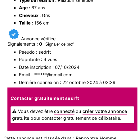
Type de relation :
Relation sérieuse
Age :
67 ans
Cheveux :
Gris
Taille :
156 cm
Annonce vérifiée
Signalements :
0
Signaler ce profil
Pseudo : sedrft
Popularité : 9 vues
Date inscription : 07/10/2024
Email : ******@gmail.com
Dernière connexion : 22 octobre 2024 à 02:39
Contacter gratuitement sedrft
⚠ Vous devez être
connecté
ou
créer votre annonce
gratuite
pour contacter gratuitement ce célibataire.
Cette annonce est classée dans :
Rencontre Homme