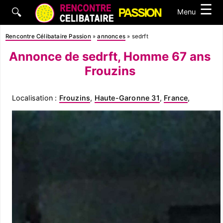
☰
🔍
Menu
Rencontre Célibataire Passion
»
annonces
»
sedrft
Annonce de sedrft, Homme 67 ans
Frouzins
Localisation :
Frouzins
,
Haute-Garonne 31
,
France
,