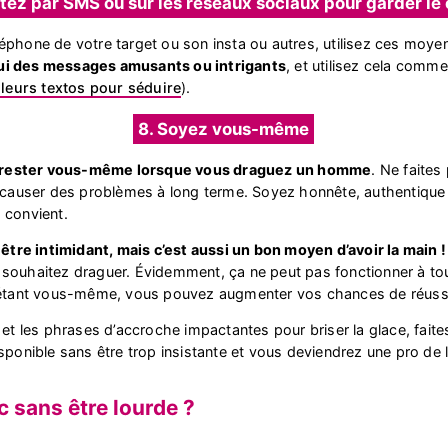
utez par SMS ou sur les réseaux sociaux pour garder le
éphone de votre target ou son insta ou autres, utilisez ces moyen
ui des messages amusants ou intrigants
, et utilisez cela comm
lleurs textos pour séduire
).
8. Soyez vous-même
rester vous-même lorsque vous draguez un homme
. Ne faites
e causer des problèmes à long terme. Soyez honnête, authentique e
 convient.
re intimidant, mais c’est aussi un bon moyen d’avoir la main !
souhaitez draguer. Évidemment, ça ne peut pas fonctionner à tou
n étant vous-même, vous pouvez augmenter vos chances de réussi
 et les phrases d’accroche impactantes pour briser la glace, faite
sponible sans être trop insistante et vous deviendrez une pro de 
sans être lourde ?