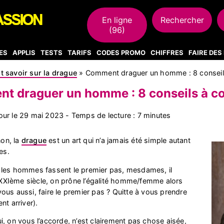
En ligne
Rechercher
(96)
ES
APPLIS
TESTS
TARIFS
CODES PROMO
CHIFFRES
FAIRE DE
t savoir sur la drague
»
Comment draguer un homme : 8 conseils
t draguer un homme : 8 conseils à co
jour le 29 mai 2023 - Temps de lecture : 7 minutes
on, la
drague
est un art qui n’a jamais été simple autant
es.
 les hommes fassent le premier pas, mesdames, il
u XXIème siècle, on prône l’égalité homme/femme alors
us aussi, faire le premier pas ? Quitte à vous prendre
nt arriver).
, on vous l’accorde, n’est clairement pas chose aisée,