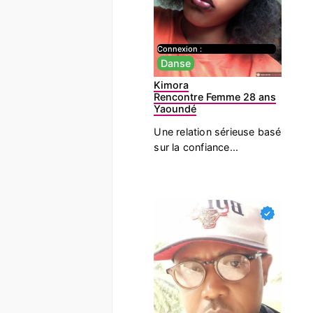
Connexion :
Danse
Kimora
Rencontre Femme 28 ans
Yaoundé
Une relation sérieuse basé
sur la confiance...