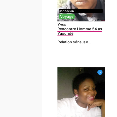
Connexion :
Voyage
Yves
Rencontre Homme 54 as
Yaoundé
Relation sérieuse...