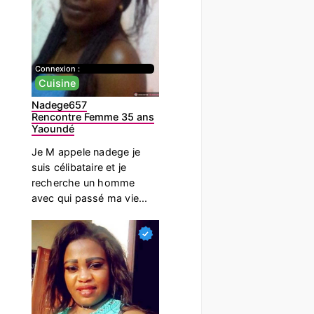
Connexion :
Cuisine
Nadege657
Rencontre Femme 35 ans
Yaoundé
Je M appele nadege je
suis célibataire et je
recherche un homme
avec qui passé ma vie...