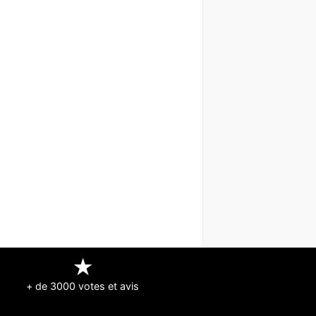
★
+ de 3000 votes et avis