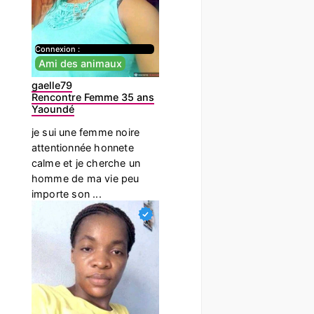
Connexion :
Ami des animaux
gaelle79
Rencontre Femme 35 ans
Yaoundé
je sui une femme noire
attentionnée honnete
calme et je cherche un
homme de ma vie peu
importe son ...