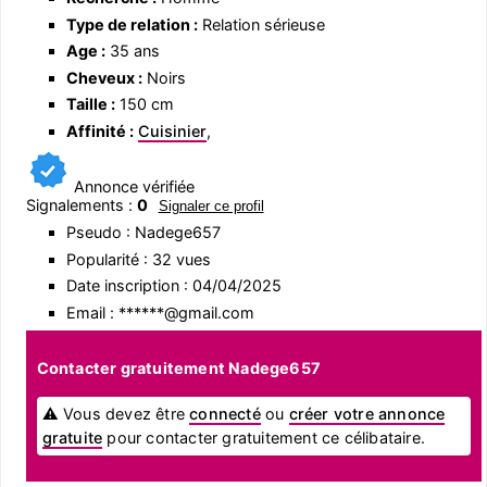
Type de relation :
Relation sérieuse
Age :
35 ans
Cheveux :
Noirs
Taille :
150 cm
Affinité :
Cuisinier
,
Annonce vérifiée
Signalements :
0
Signaler ce profil
Pseudo : Nadege657
Popularité : 32 vues
Date inscription : 04/04/2025
Email : ******@gmail.com
Contacter gratuitement Nadege657
⚠ Vous devez être
connecté
ou
créer votre annonce
gratuite
pour contacter gratuitement ce célibataire.